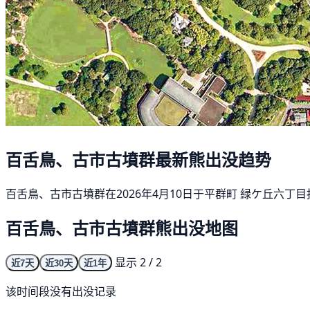
百舌鳥、古市古墳群最新熊出没趋势
百舌鳥、古市古墳群在2026年4月10日于平群町 緑ケ丘六丁
百舌鳥、古市古墳群熊出没地图
显示 2 / 2
近7天
近30天
近1年
该时间段没有出没记录