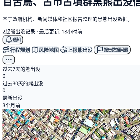
百舌鳥、古市古墳群
黑熊
出没
基于政府机构、新闻媒体和社区报告整理的黑熊出没数据。
2起熊出没记录
·
最后更新: 18小时前
通知
行程规划
风险地图
上报熊出没
报告数据问题
过去7天的熊出没
0
过去30天的熊出没
0
最新出没
3个月前