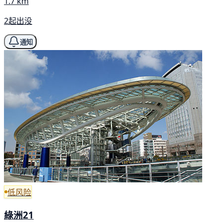
1.7 km
2起出没
通知
低风险
綠洲21