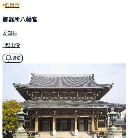
低风险
御器所八幡宮
爱知县
1起出没
通知