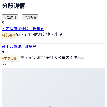
分段详情
|
全部展开
全部折叠
S
名古屋市瑞穂区、爱知县
93 km
1小时21分钟
无出没
低风险
1
郡上八幡城、岐阜县
79 km
1小时11分钟
5 公里内 4 次出没
中等风险