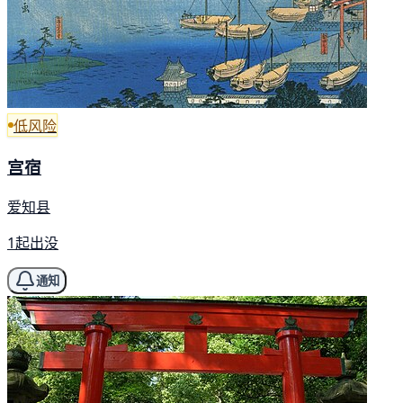
低风险
宫宿
爱知县
1起出没
通知