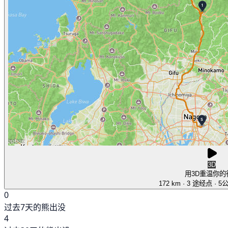
3D
用3D重温你的
172 km
· 3 途经点
· 5
0
过去7天的熊出没
4