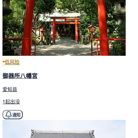
低风险
御器所八幡宮
爱知县
1起出没
通知