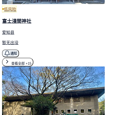
低风险
富士淺間神社
爱知县
暂无出没
通知
查看全部
+15