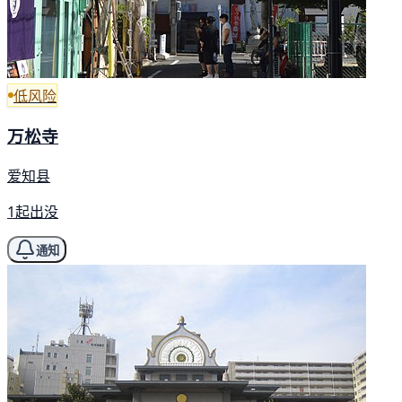
低风险
万松寺
爱知县
1起出没
通知