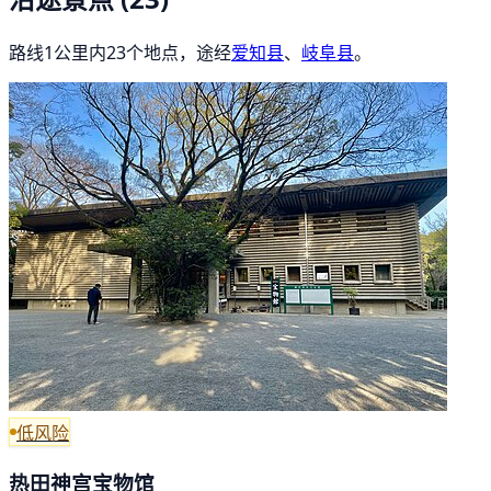
路线1公里内23个地点，途经
爱知县
、
岐阜县
。
低风险
热田神宫宝物馆