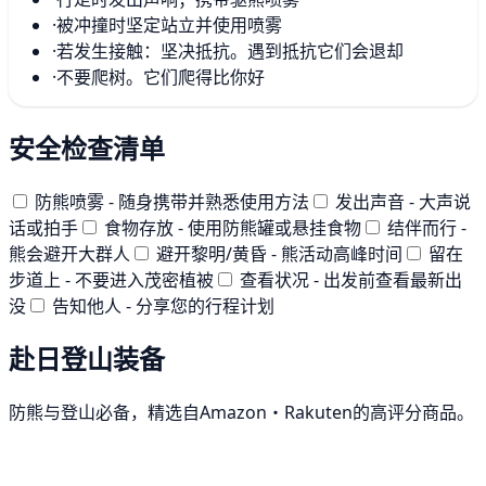
·
被冲撞时坚定站立并使用喷雾
·
若发生接触：坚决抵抗。遇到抵抗它们会退却
·
不要爬树。它们爬得比你好
安全检查清单
防熊喷雾 - 随身携带并熟悉使用方法
发出声音 - 大声说
话或拍手
食物存放 - 使用防熊罐或悬挂食物
结伴而行 -
熊会避开大群人
避开黎明/黄昏 - 熊活动高峰时间
留在
步道上 - 不要进入茂密植被
查看状况 - 出发前查看最新出
没
告知他人 - 分享您的行程计划
赴日登山装备
防熊与登山必备，精选自Amazon・Rakuten的高评分商品。