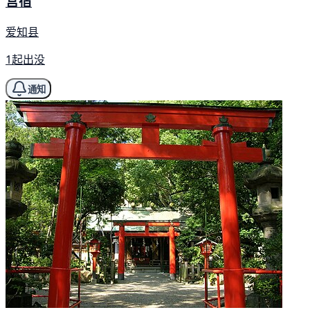
宫宿
爱知县
1起出没
通知