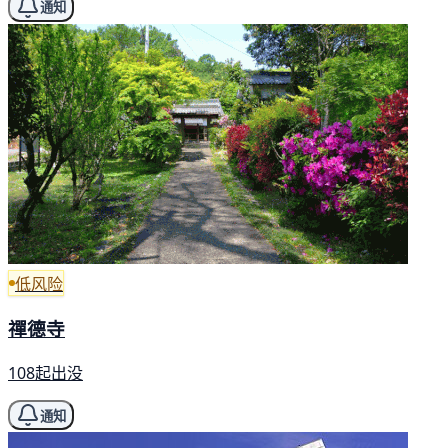
通知
低风险
禪德寺
108起出没
通知