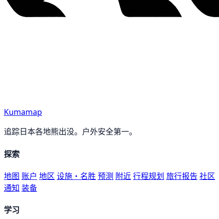
Kumamap
追踪日本各地熊出没。户外安全第一。
探索
地图
账户
地区
设施・名胜
预测
附近
行程规划
旅行报告
社区
通知
装备
学习