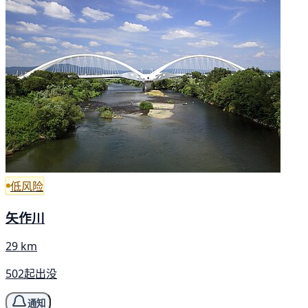
低风险
矢作川
29 km
502起出没
通知