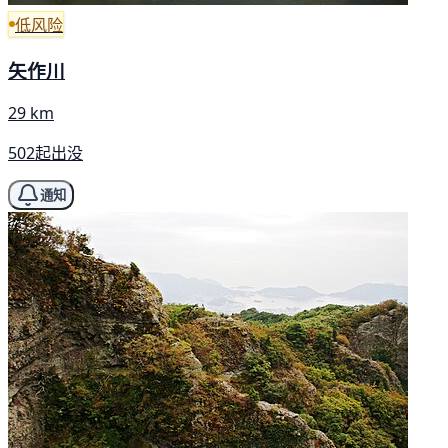
低风险
矢作川
29 km
502起出没
通知