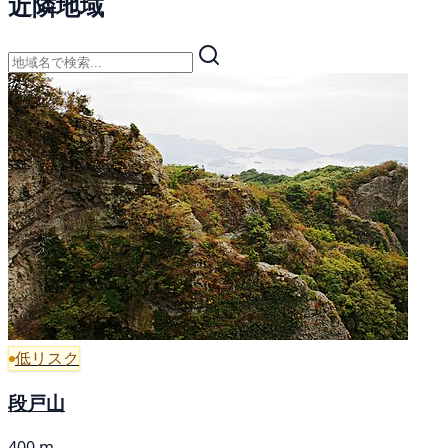
近隣地域
低リスク
段戸山
400 m