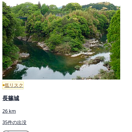
低リスク
長篠城
26 km
35件の出没