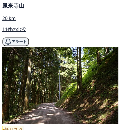
鳳来寺山
20 km
11件の出没
アラート
低リスク