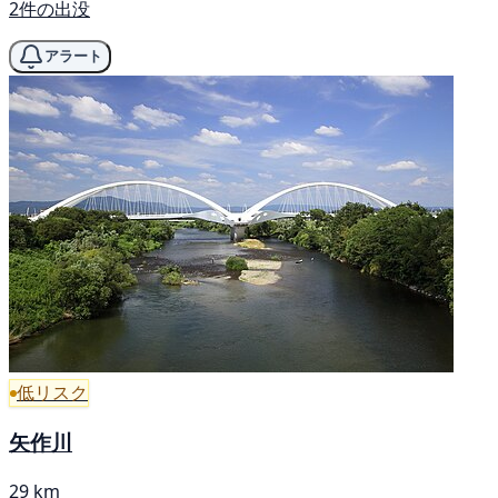
2件の出没
アラート
低リスク
矢作川
29 km