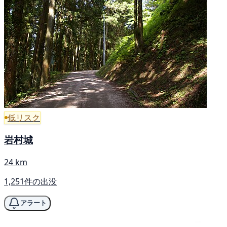
低リスク
岩村城
24 km
1,251件の出没
アラート