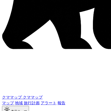
クママップ
クママップ
マップ
地域
旅行計画
アラート
報告