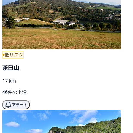
低リスク
茶臼山
17 km
46件の出没
アラート