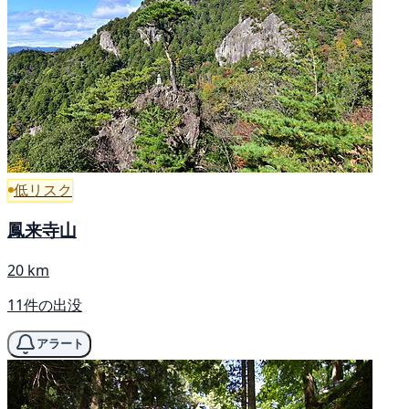
低リスク
鳳来寺山
20 km
11件の出没
アラート