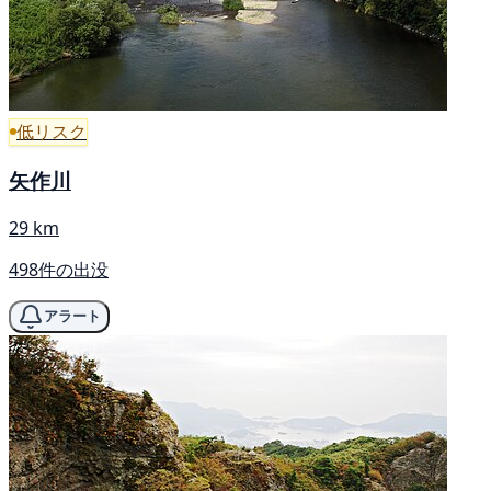
低リスク
矢作川
29 km
498件の出没
アラート