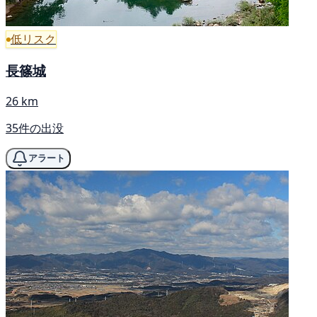
低リスク
長篠城
26 km
35件の出没
アラート