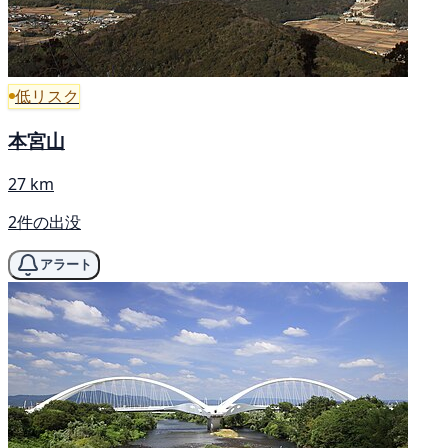
低リスク
本宮山
27 km
2件の出没
アラート