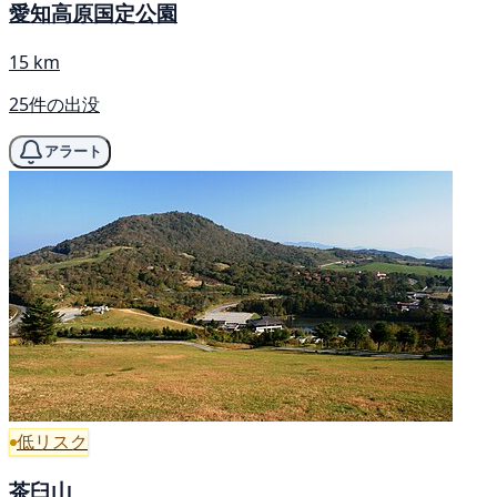
愛知高原国定公園
15 km
25件の出没
アラート
低リスク
茶臼山