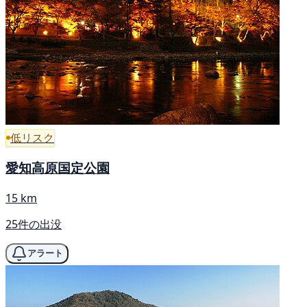
低リスク
愛知高原国定公園
15 km
25件の出没
アラート