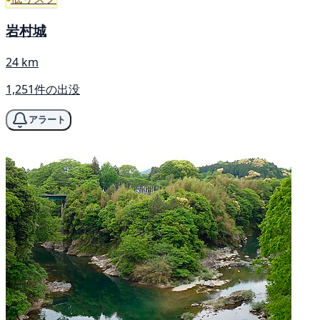
岩村城
24 km
1,251件の出没
アラート