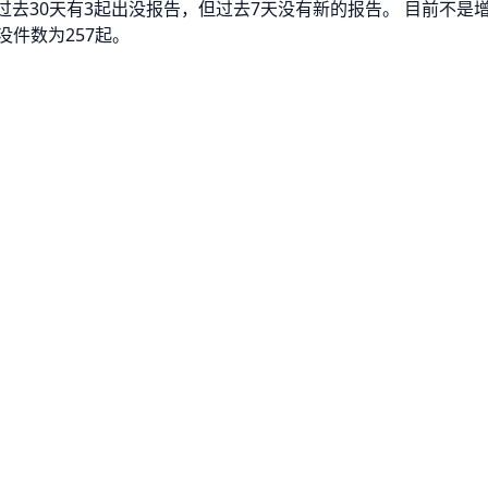
。 过去30天有3起出没报告，但过去7天没有新的报告。 目前不
件数为257起。