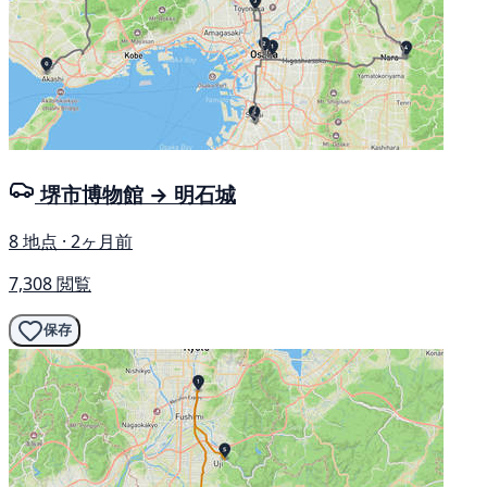
堺市博物館 → 明石城
8 地点 · 2ヶ月前
7,308 閲覧
保存