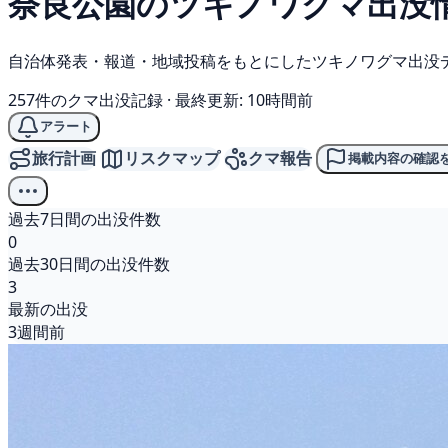
奈良公園の
ツキノワグマ
出没
自治体発表・報道・地域投稿をもとにしたツキノワグマ出没
257件のクマ出没記録
·
最終更新: 10時間前
アラート
旅行計画
リスクマップ
クマ報告
掲載内容の確認
過去7日間の出没件数
0
過去30日間の出没件数
3
最新の出没
3週間前