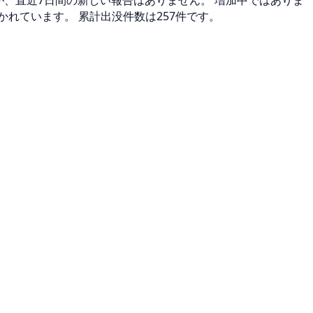
すが、直近7日間の新しい報告はありません。 増加中ではありま
れています。 累計出没件数は257件です。