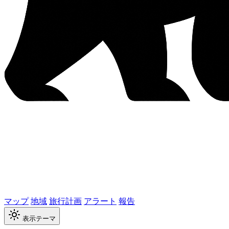
マップ
地域
旅行計画
アラート
報告
表示テーマ