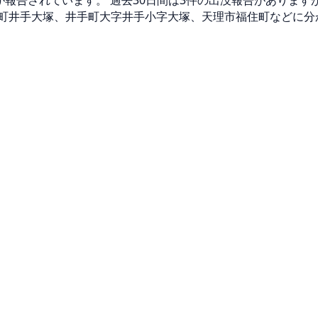
マが報告されています。 過去30日間は3件の出没報告がありま
町井手大塚、井手町大字井手小字大塚、天理市福住町などに分か