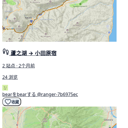
蘆之湖 → 小田原宿
2 站点 · 2个月前
24 浏览
bearをbearする
@ranger-7b6975ec
收藏