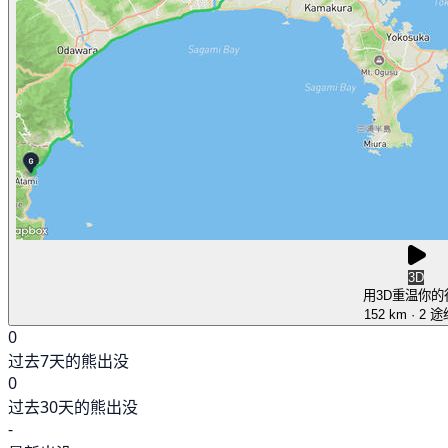
3D
用3D重温你的
152 km
· 2 
0
过去7天的熊出没
0
过去30天的熊出没
-