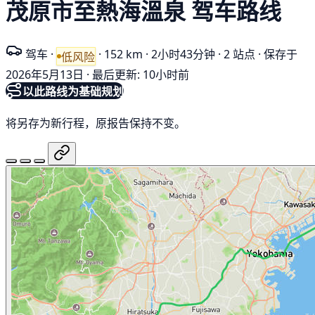
茂原市至熱海溫泉 驾车路线
驾车
·
·
152 km
·
2小时43分钟
·
2 站点
·
保存于
低风险
2026年5月13日
·
最后更新: 10小时前
以此路线为基础规划
将另存为新行程，原报告保持不变。