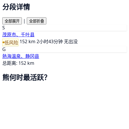
分段详情
|
全部展开
全部折叠
S
茂原市、千叶县
152 km
2小时43分钟
无出没
低风险
G
熱海溫泉、静冈县
总距离: 152 km
熊何时最活跃？