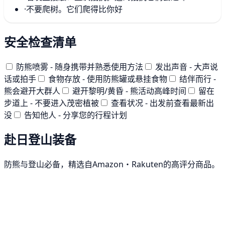
·
不要爬树。它们爬得比你好
安全检查清单
防熊喷雾 - 随身携带并熟悉使用方法
发出声音 - 大声说
话或拍手
食物存放 - 使用防熊罐或悬挂食物
结伴而行 -
熊会避开大群人
避开黎明/黄昏 - 熊活动高峰时间
留在
步道上 - 不要进入茂密植被
查看状况 - 出发前查看最新出
没
告知他人 - 分享您的行程计划
赴日登山装备
防熊与登山必备，精选自Amazon・Rakuten的高评分商品。