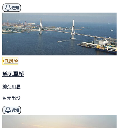
通知
低风险
鹤见翼桥
神奈川县
暂无出没
通知