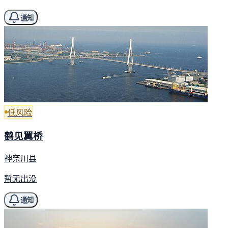
通知
低风险
鹤见翼桥
神奈川县
暂无出没
通知