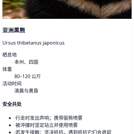
亚洲黑熊
Ursus thibetanus japonicus
栖息地
本州、四国
体重
80–120 公斤
活动时间
清晨与黄昏
安全共处
·
行走时发出声响；携带驱熊喷雾
·
被冲撞时坚定站立并使用喷雾
·
若发生接触：坚决抵抗。遇到抵抗它们会退却