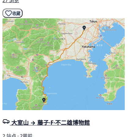
27 浏览
收藏
大室山 → 藤子·F·不二雄博物館
2 站点 · 2周前