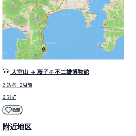
大室山 → 藤子·F·不二雄博物館
2 站点 · 2周前
6 浏览
收藏
附近地区