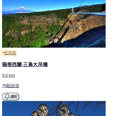
低风险
箱根西麓·三島大吊橋
9.5 km
79起出没
通知