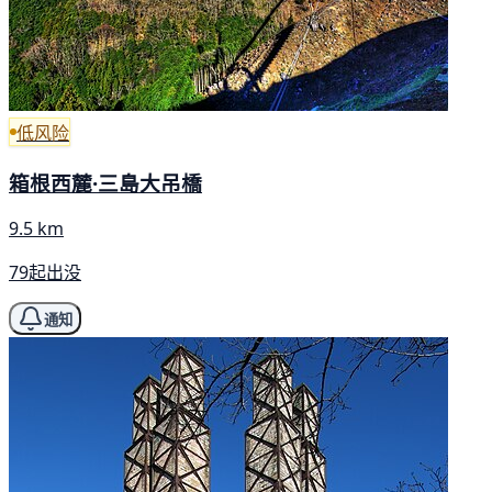
低风险
箱根西麓·三島大吊橋
9.5 km
79起出没
通知