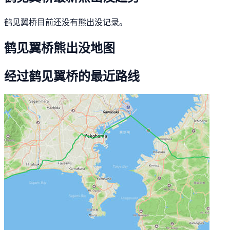
鹤见翼桥目前还没有熊出没记录。
鹤见翼桥熊出没地图
经过鹤见翼桥的最近路线