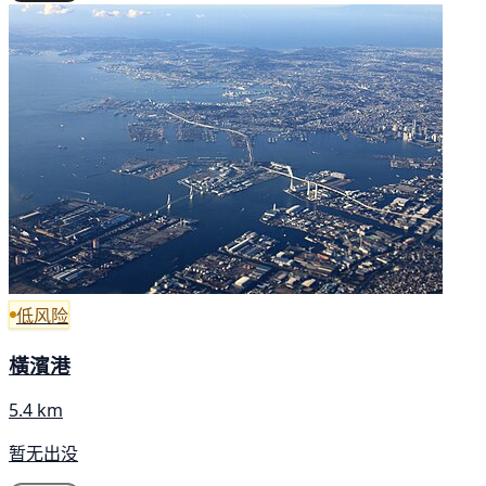
低风险
橫濱港
5.4 km
暂无出没