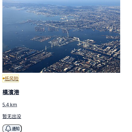
低风险
橫濱港
5.4 km
暂无出没
通知