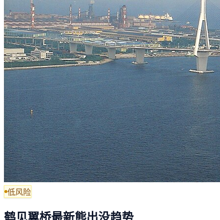
低风险
鹤见翼桥最新熊出没趋势