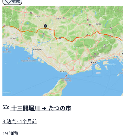
收藏
十三間堀川 → たつの市
3 站点 · 1个月前
19 浏览