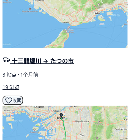
十三間堀川 → たつの市
3 站点 · 1个月前
19 浏览
收藏