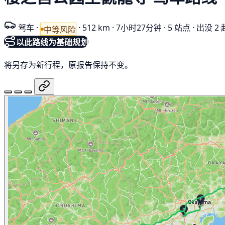
驾车
·
·
512 km
·
7小时27分钟
·
5 站点
·
出没 2 
中等风险
以此路线为基础规划
将另存为新行程，原报告保持不变。