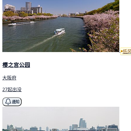
低
樱之宫公园
大阪府
27起出没
通知