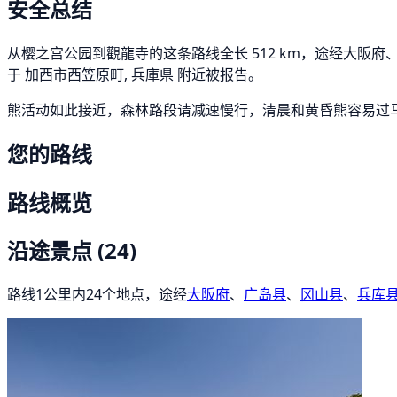
安全总结
从樱之宫公园到觀龍寺的这条路线全长 512 km，途经大阪府、广
于 加西市西笠原町, 兵庫県 附近被报告。
熊活动如此接近，森林路段请减速慢行，清晨和黄昏熊容易过
您的路线
路线概览
沿途景点
(24)
路线1公里内24个地点，途经
大阪府
、
广岛县
、
冈山县
、
兵库