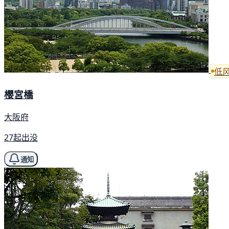
低
櫻宮橋
大阪府
27起出没
通知