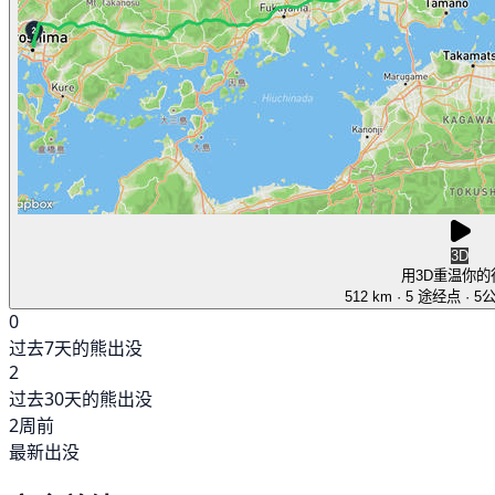
3D
用3D重温你的
512 km
· 5 途经点
· 5
0
过去7天的熊出没
2
过去30天的熊出没
2周前
最新出没