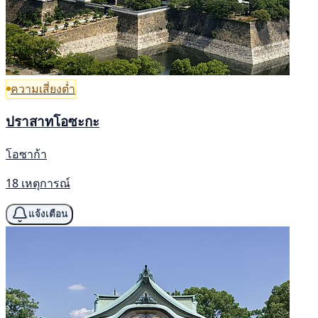
ความเสี่ยงต่ำ
ปราสาทโอซะกะ
โอซาก้า
18 เหตุการณ์
แจ้งเตือน