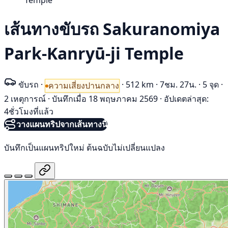
Temple
เส้นทางขับรถ Sakuranomiya
Park-Kanryū-ji Temple
ขับรถ
·
·
512 km
·
7ชม. 27น.
·
5 จุด
·
ความเสี่ยงปานกลาง
2 เหตุการณ์
·
บันทึกเมื่อ 18 พฤษภาคม 2569
·
อัปเดตล่าสุด:
4ชั่วโมงที่แล้ว
วางแผนทริปจากเส้นทางนี้
บันทึกเป็นแผนทริปใหม่ ต้นฉบับไม่เปลี่ยนแปลง