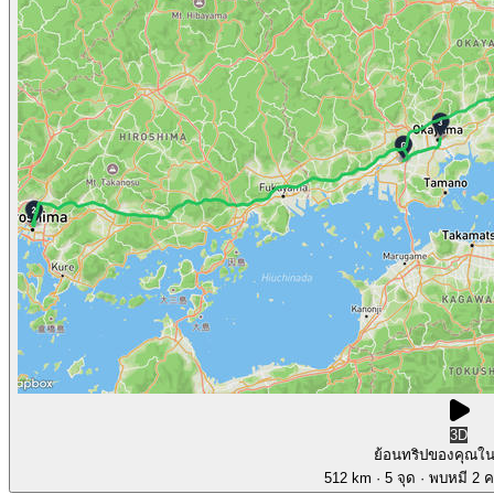
3D
ย้อนทริปของคุณใ
512 km
· 5 จุด
· พบหมี 2 คร