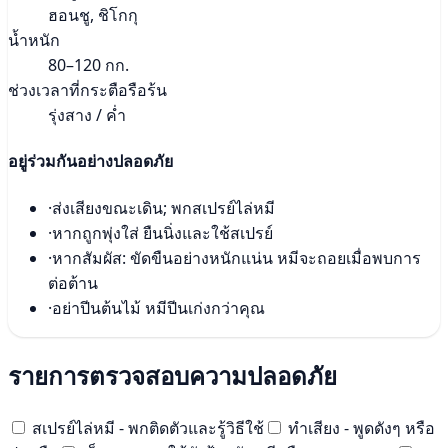
ฮอนชู, ชิโกกุ
น้ำหนัก
80–120 กก.
ช่วงเวลาที่กระตือรือร้น
รุ่งสาง / ค่ำ
อยู่ร่วมกันอย่างปลอดภัย
·
ส่งเสียงขณะเดิน; พกสเปรย์ไล่หมี
·
หากถูกพุ่งใส่ ยืนนิ่งและใช้สเปรย์
·
หากสัมผัส: ขัดขืนอย่างหนักแน่น หมีจะถอยเมื่อพบการ
ต่อต้าน
·
อย่าปีนต้นไม้ หมีปีนเก่งกว่าคุณ
รายการตรวจสอบความปลอดภัย
สเปรย์ไล่หมี - พกติดตัวและรู้วิธีใช้
ทำเสียง - พูดดังๆ หรือ