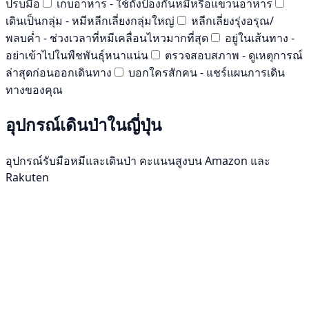
ปรบมือ
เก็บอาหาร - ใช้ถังป้องกันหมีหรือแขวนอาหาร
เดินเป็นกลุ่ม - หมีหลีกเลี่ยงกลุ่มใหญ่
หลีกเลี่ยงรุ่งอรุณ/
พลบค่ำ - ช่วงเวลาที่หมีเคลื่อนไหวมากที่สุด
อยู่ในเส้นทาง -
อย่าเข้าไปในพืชพันธุ์หนาแน่น
ตรวจสอบสภาพ - ดูเหตุการณ์
ล่าสุดก่อนออกเดินทาง
บอกใครสักคน - แชร์แผนการเดิน
ทางของคุณ
อุปกรณ์เดินป่าในญี่ปุ่น
อุปกรณ์รับมือหมีและเดินป่า คะแนนสูงบน Amazon และ
Rakuten