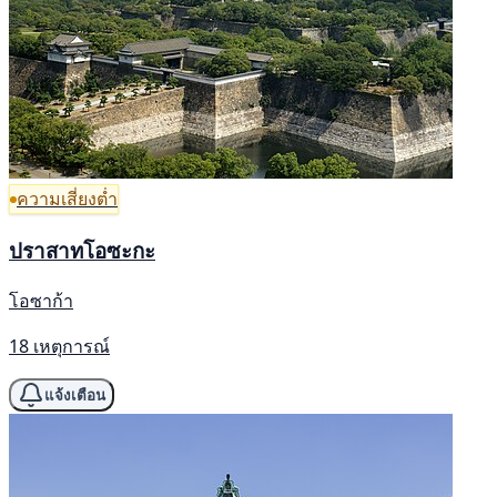
ความเสี่ยงต่ำ
ปราสาทโอซะกะ
โอซาก้า
18 เหตุการณ์
แจ้งเตือน