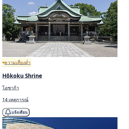
ความเสี่ยงต่ำ
Hōkoku Shrine
โอซาก้า
14 เหตุการณ์
แจ้งเตือน