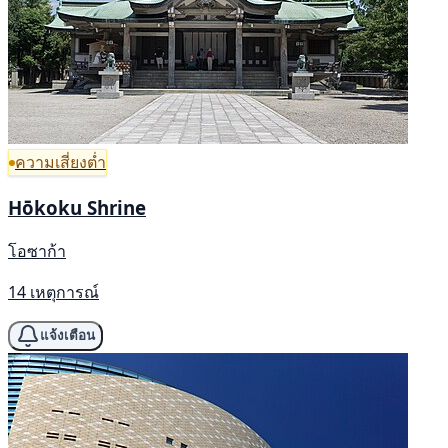
ความเสี่ยงต่ำ
Hōkoku Shrine
โอซาก้า
14 เหตุการณ์
แจ้งเตือน