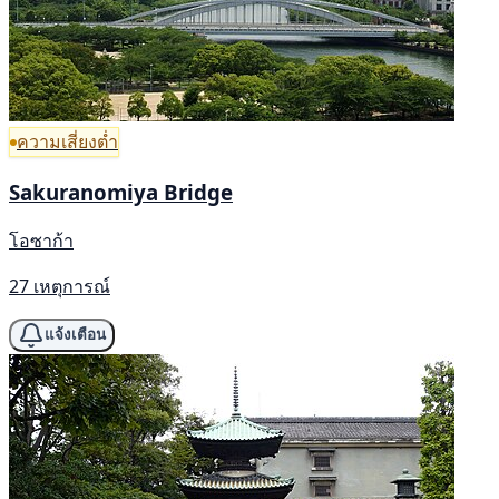
ความเสี่ยงต่ำ
Sakuranomiya Bridge
โอซาก้า
27 เหตุการณ์
แจ้งเตือน