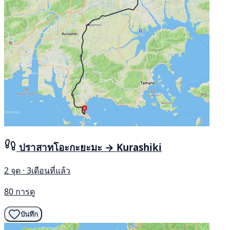
ปราสาทโอะกะยะมะ → Kurashiki
2 จุด · 3เดือนที่แล้ว
80 การดู
บันทึก