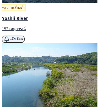
ความเสี่ยงต่ำ
Yoshii River
152 เหตุการณ์
แจ้งเตือน