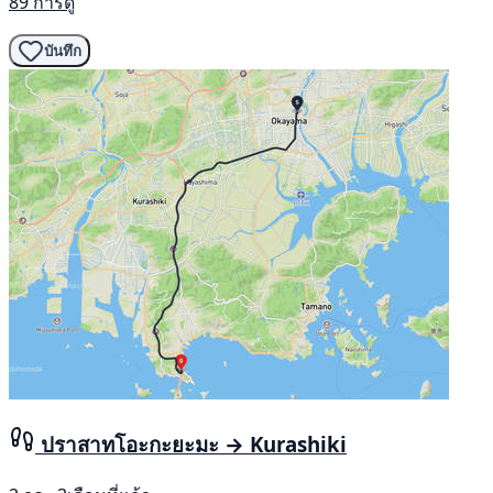
89 การดู
บันทึก
ปราสาทโอะกะยะมะ → Kurashiki