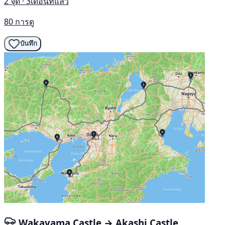
2 จุด · 3เดือนที่แล้ว
80 การดู
บันทึก
Wakayama Castle → Akashi Castle