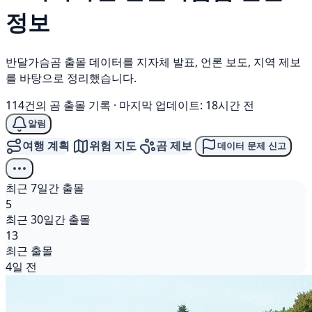
정보
반달가슴곰 출몰 데이터를 지자체 발표, 언론 보도, 지역 제보
를 바탕으로 정리했습니다.
114건의 곰 출몰 기록
·
마지막 업데이트: 18시간 전
알림
여행 계획
위험 지도
곰 제보
데이터 문제 신고
최근 7일간 출몰
5
최근 30일간 출몰
13
최근 출몰
4일 전