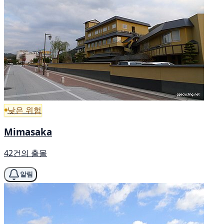
낮은 위험
Mimasaka
42건의 출몰
알림