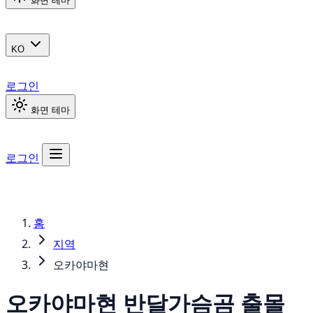
화면 테마
KO
로그인
화면 테마
로그인
홈
지역
오카야마현
오카야마현
반달가슴곰
출몰