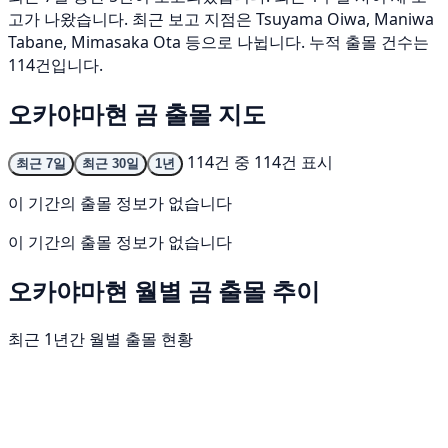
고가 나왔습니다. 최근 보고 지점은 Tsuyama Oiwa, Maniwa
Tabane, Mimasaka Ota 등으로 나뉩니다. 누적 출몰 건수는
114건입니다.
오카야마현 곰 출몰 지도
114건 중 114건 표시
최근 7일
최근 30일
1년
이 기간의 출몰 정보가 없습니다
이 기간의 출몰 정보가 없습니다
오카야마현 월별 곰 출몰 추이
최근 1년간 월별 출몰 현황