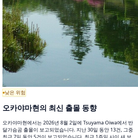
낮은 위험
오카야마현의 최신 출몰 동향
오카야마현에서는 2026년 8월 2일에 Tsuyama Oiwa에서 반
달가슴곰 출몰이 보고되었습니다. 지난 30일 동안 13건, 그중
최근 7일 동안 5건이 보고되었습니다. 최근 1주일 사이 새 보