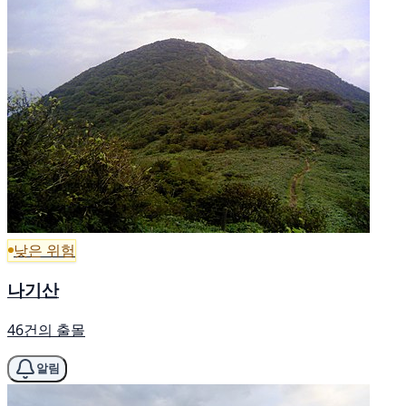
낮은 위험
나기산
46건의 출몰
알림