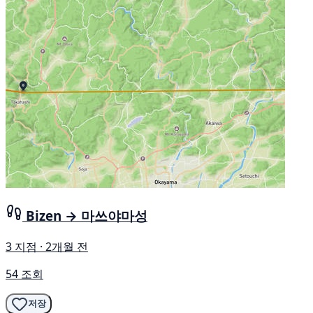
Bizen → 마쓰야마성
3 지점 · 2개월 전
54 조회
저장