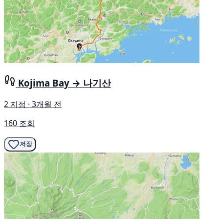
Kojima Bay → 나기산
2 지점 · 3개월 전
160 조회
저장