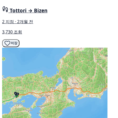
Tottori → Bizen
2 지점 · 2개월 전
3,730 조회
저장