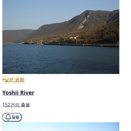
낮은 위험
Yoshii River
152건의 출몰
알림