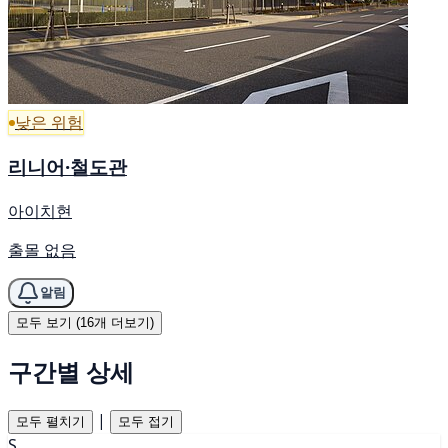
낮은 위험
리니어·철도관
아이치현
출몰 없음
알림
모두 보기 (16개 더보기)
구간별 상세
|
모두 펼치기
모두 접기
S