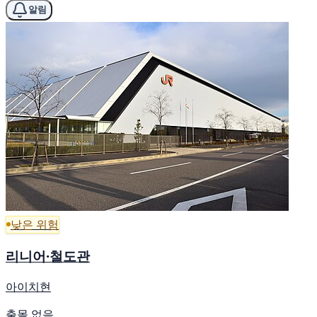
알림
낮은 위험
리니어·철도관
아이치현
출몰 없음