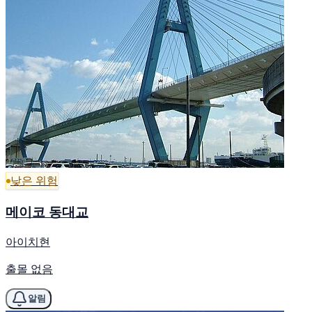
낮은 위험
메이코 동대교
아이치현
출몰 없음
알림