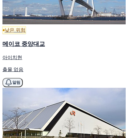
낮은 위험
메이코 중앙대교
아이치현
출몰 없음
알림