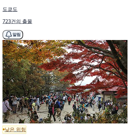
도쿄도
723건의 출몰
알림
낮은 위험