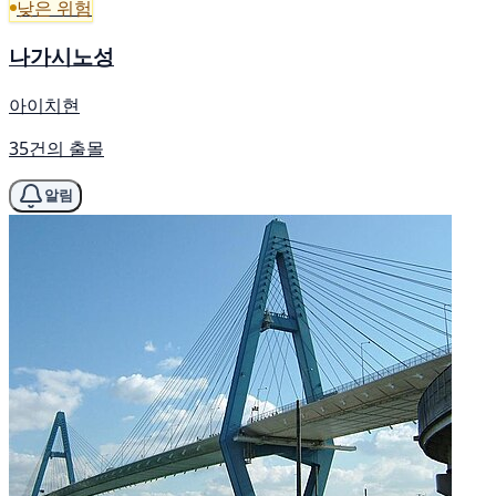
낮은 위험
나가시노성
아이치현
35건의 출몰
알림