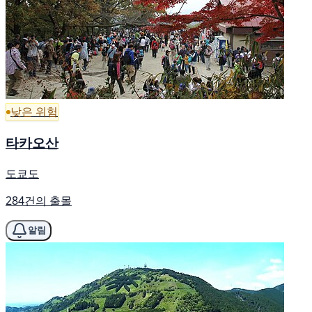
낮은 위험
타카오산
도쿄도
284건의 출몰
알림