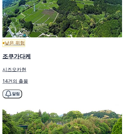
낮은 위험
조쿠가다케
시즈오카현
14건의 출몰
알림