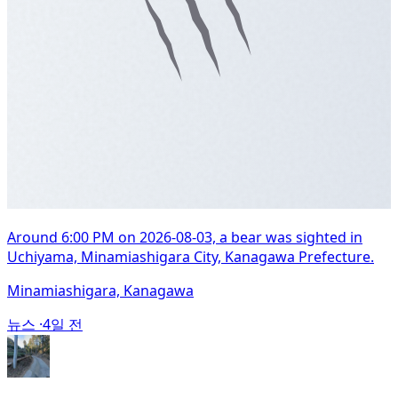
Around 6:00 PM on 2026-08-03, a bear was sighted in
Uchiyama, Minamiashigara City, Kanagawa Prefecture.
Minamiashigara, Kanagawa
뉴스 ·
4일 전