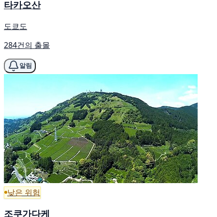
타카오산
도쿄도
284건의 출몰
알림
낮은 위험
조쿠가다케