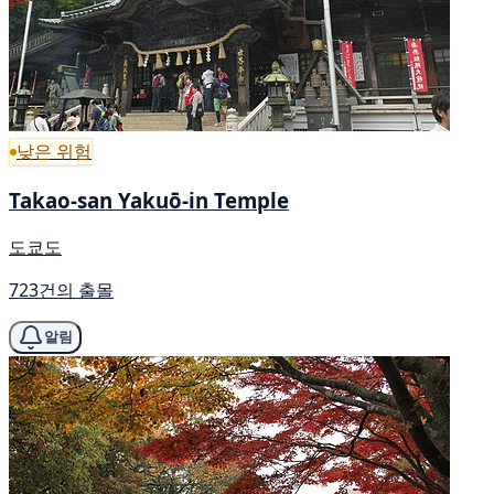
낮은 위험
Takao-san Yakuō-in Temple
도쿄도
723건의 출몰
알림