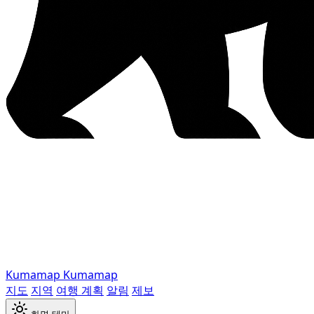
Kumamap
Kumamap
지도
지역
여행 계획
알림
제보