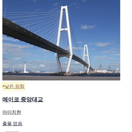
낮은 위험
메이코 중앙대교
아이치현
출몰 없음