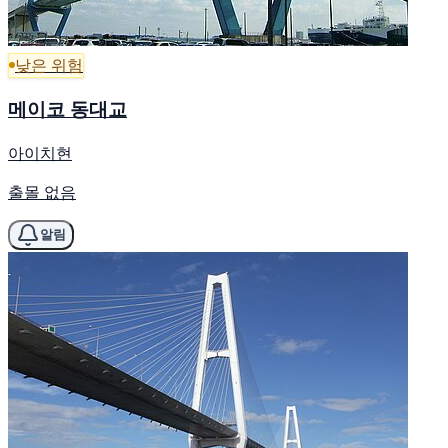
낮은 위험
메이코 동대교
아이치현
출몰 없음
알림