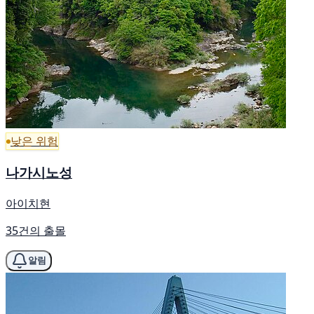
낮은 위험
나가시노성
아이치현
35건의 출몰
알림