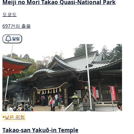
Meiji no Mori Takao Quasi-National Park
도쿄도
697건의 출몰
알림
낮은 위험
Takao-san Yakuō-in Temple