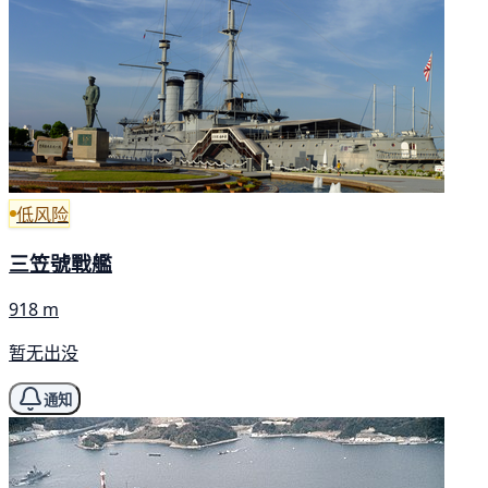
低风险
三笠號戰艦
918 m
暂无出没
通知