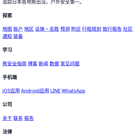
追踪日本各地熊出没。户外安全第一。
探索
地图
账户
地区
设施・名胜
预测
附近
行程规划
旅行报告
社区
通知
装备
学习
熊安全指南
博客
新闻
数据
常见问题
手机端
iOS应用
Android应用
LINE
WhatsApp
公司
关于
联系
报告
法律