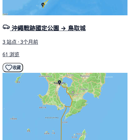
沖繩戰跡國定公園 → 鳥取城
3 站点 · 3个月前
61 浏览
收藏