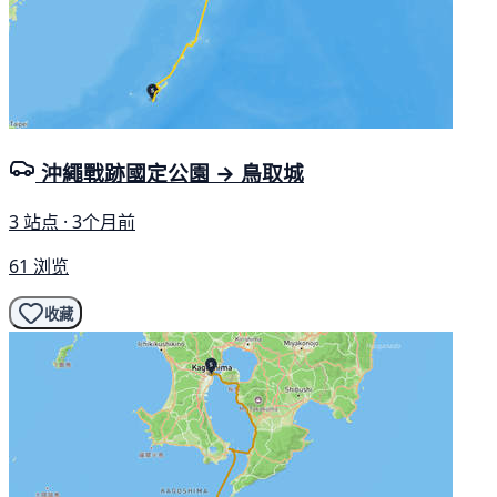
沖繩戰跡國定公園 → 鳥取城
3 站点 · 3个月前
61 浏览
收藏