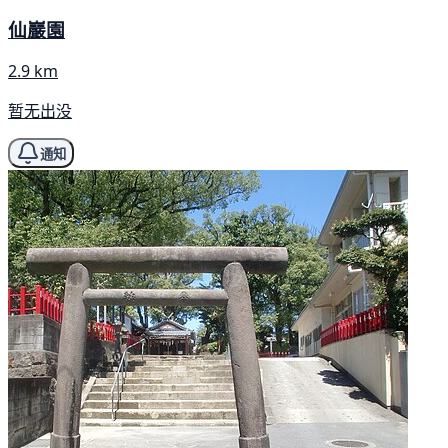
仙巖園
2.9 km
暂无出没
通知