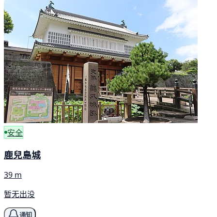
安全
鹿兒島城
39 m
暂无出没
通知