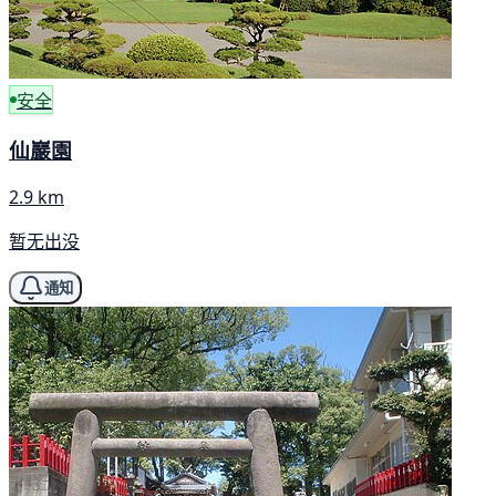
安全
仙巖園
2.9 km
暂无出没
通知