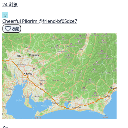
24 浏览
Cheerful Pilgrim
@friend-bf05dce7
收藏