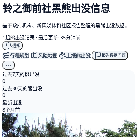
铃之御前社
黑熊
出没信息
基于政府机构、新闻媒体和社区报告整理的黑熊出没数据。
1起熊出没记录
·
最后更新: 35分钟前
通知
行程规划
风险地图
上报熊出没
报告数据问题
过去7天的熊出没
0
过去30天的熊出没
0
最新出没
8个月前