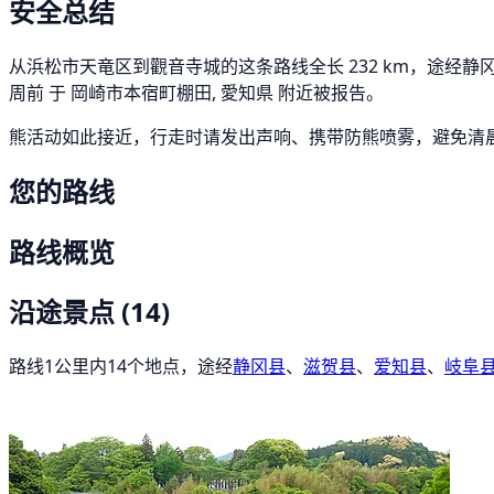
安全总结
从浜松市天竜区到觀音寺城的这条路线全长 232 km，途经静冈县
周前 于 岡崎市本宿町棚田, 愛知県 附近被报告。
熊活动如此接近，行走时请发出声响、携带防熊喷雾，避免清
您的路线
路线概览
沿途景点
(14)
路线1公里内14个地点，途经
静冈县
、
滋贺县
、
爱知县
、
岐阜