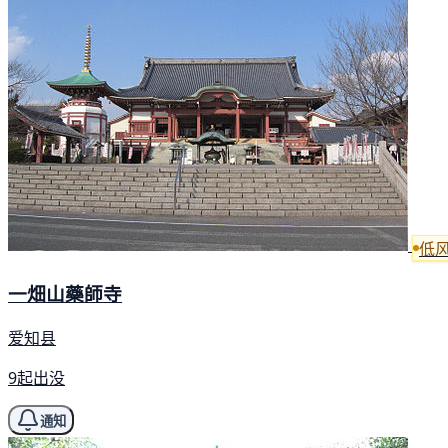
低
一畑山藥師寺
爱知县
9起出没
通知