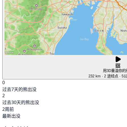
3D
用3D重温你的
232 km
· 2 途经点
· 5
0
过去7天的熊出没
2
过去30天的熊出没
2周前
最新出没