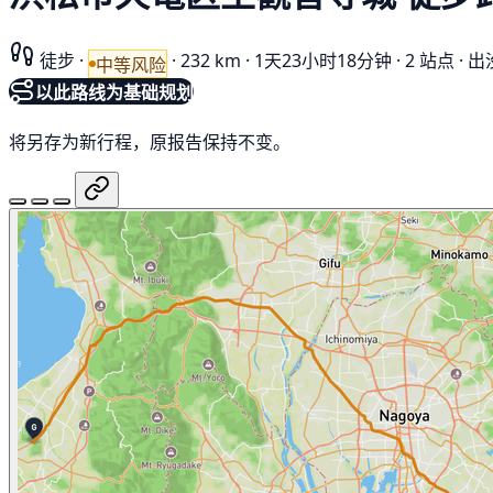
徒步
·
·
232 km
·
1天23小时18分钟
·
2 站点
·
出没
中等风险
以此路线为基础规划
将另存为新行程，原报告保持不变。