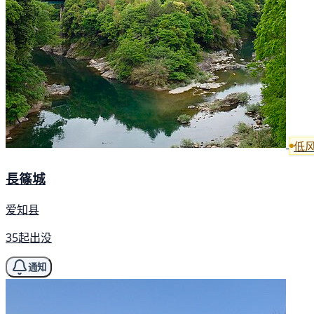
低
長篠城
爱知县
35起出没
通知