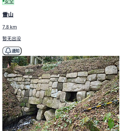
安全
雷山
7.8 km
暂无出没
通知