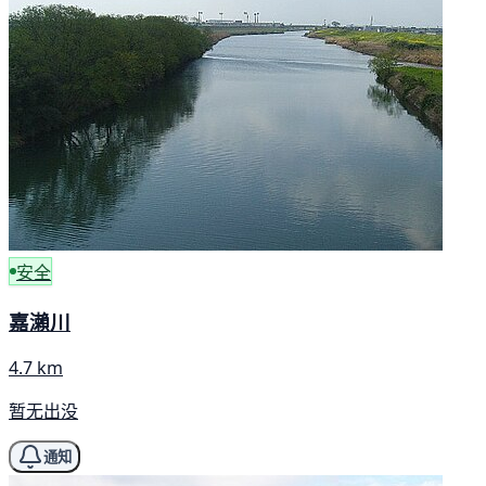
安全
嘉瀨川
4.7 km
暂无出没
通知