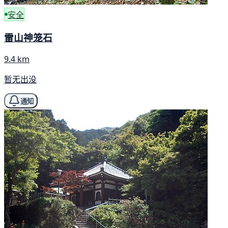
安全
雷山神笼石
9.4 km
暂无出没
通知