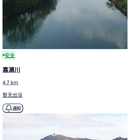
安全
嘉瀨川
4.7 km
暂无出没
通知