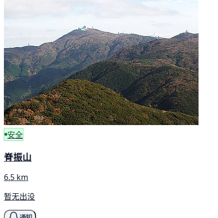
安全
脊振山
6.5 km
暂无出没
通知