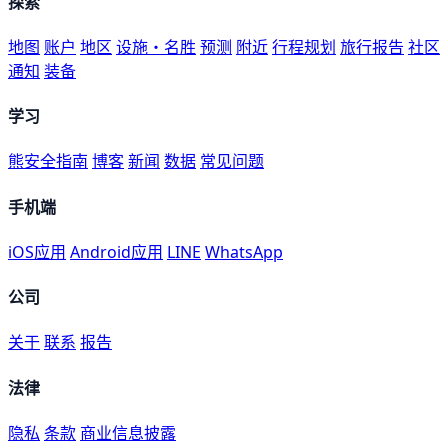
探索
地图
账户
地区
设施・名胜
预测
附近
行程规划
旅行报告
社区
通知
装备
学习
熊安全指南
博客
新闻
数据
常见问题
手机端
iOS应用
Android应用
LINE
WhatsApp
公司
关于
联系
报告
法律
隐私
条款
商业信息披露