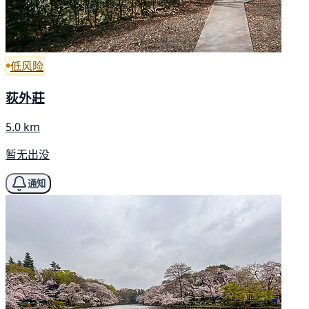
低风险
荻外莊
5.0 km
暂无出没
通知