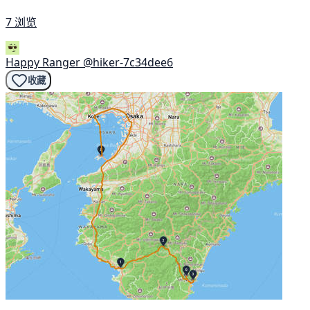
7 浏览
Happy Ranger
@hiker-7c34dee6
收藏