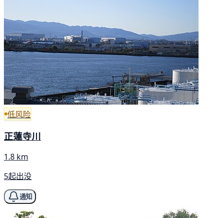
低风险
正蓮寺川
1.8 km
5起出没
通知