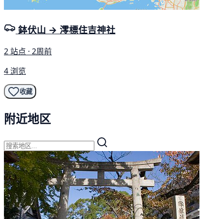
鉢伏山 → 澪標住吉神社
2 站点 · 2周前
4 浏览
收藏
附近地区