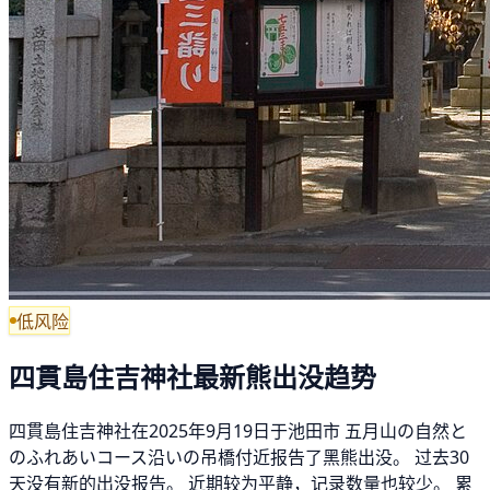
低风险
四貫島住吉神社最新熊出没趋势
四貫島住吉神社在2025年9月19日于池田市 五月山の自然と
のふれあいコース沿いの吊橋付近报告了黑熊出没。 过去30
天没有新的出没报告。 近期较为平静，记录数量也较少。 累