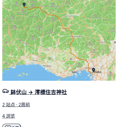
鉢伏山 → 澪標住吉神社
2 站点 · 2周前
4 浏览