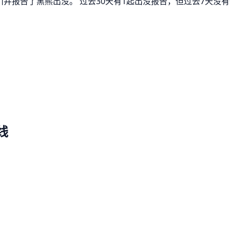
町川井报告了黑熊出没。 过去30天有1起出没报告，但过去7天没
线