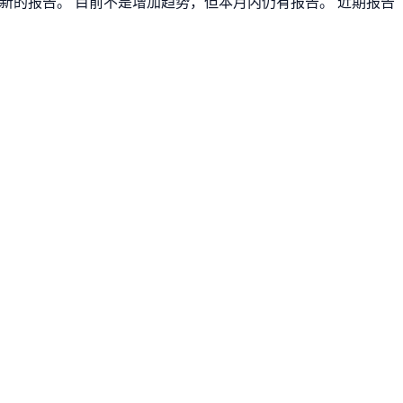
有新的报告。 目前不是增加趋势，但本月内仍有报告。 近期报告