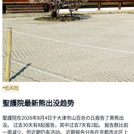
低风险
聖護院最新熊出没趋势
聖護院在2026年8月4日于大津市山百合の丘报告了黑熊出
没。 过去30天有8起报告，其中过去7天有2起。 报告数比前
一周减少，但近期仍有活动。 近期报告分布在京都市北区上