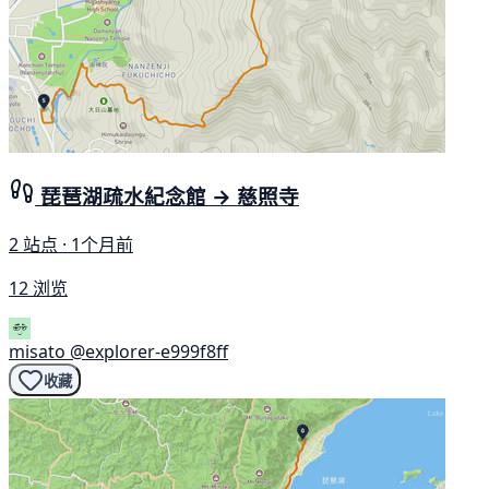
琵琶湖疏水紀念館 → 慈照寺
2 站点 · 1个月前
12 浏览
misato
@explorer-e999f8ff
收藏