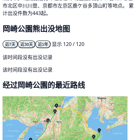
市北区中川川登、京都市左京区鹿ケ谷多頂山町等地点。 累
计出没件数为443起。
岡崎公園熊出没地图
显示 120 / 120
近7天
近30天
近1年
该时间段没有出没记录
该时间段没有出没记录
经过岡崎公園的最近路线