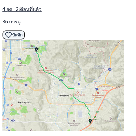
4 จุด · 2เดือนที่แล้ว
36 การดู
บันทึก