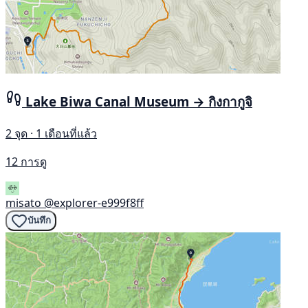
Lake Biwa Canal Museum → กิงกากูจิ
2 จุด · 1 เดือนที่แล้ว
12 การดู
misato
@explorer-e999f8ff
บันทึก