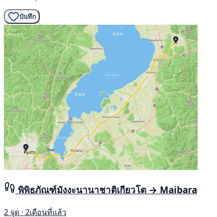
บันทึก
พิพิธภัณฑ์มังงะนานาชาติเกียวโต → Maibara
2 จุด · 2เดือนที่แล้ว