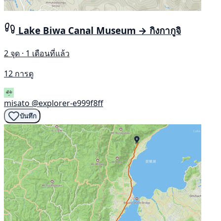
Lake Biwa Canal Museum → กิงกากูจิ
2 จุด · 1 เดือนที่แล้ว
12 การดู
misato
@explorer-e999f8ff
บันทึก