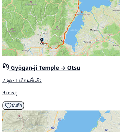
Gyōgan-ji Temple → Otsu
2 จุด · 1 เดือนที่แล้ว
9 การดู
บันทึก