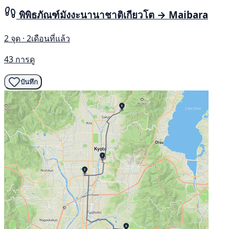
พิพิธภัณฑ์มังงะนานาชาติเกียวโต → Maibara
2 จุด · 2เดือนที่แล้ว
43 การดู
บันทึก