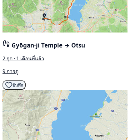
Gyōgan-ji Temple → Otsu
2 จุด · 1 เดือนที่แล้ว
9 การดู
บันทึก