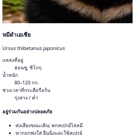
หมีดำเอเชีย
Ursus thibetanus japonicus
แหล่งที่อยู่
ฮอนชู, ชิโกกุ
น้ำหนัก
80–120 กก.
ช่วงเวลาที่กระตือรือร้น
รุ่งสาง / ค่ำ
อยู่ร่วมกันอย่างปลอดภัย
·
ส่งเสียงขณะเดิน; พกสเปรย์ไล่หมี
·
หากถูกพุ่งใส่ ยืนนิ่งและใช้สเปรย์