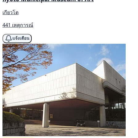
เกียวโต
441 เหตุการณ์
แจ้งเตือน