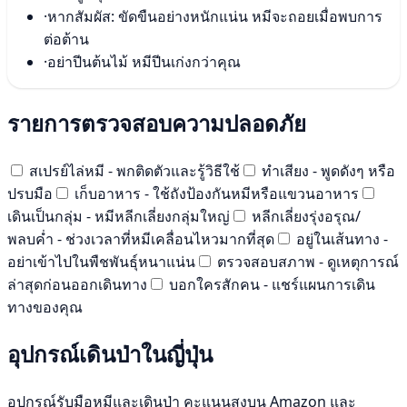
·
หากสัมผัส: ขัดขืนอย่างหนักแน่น หมีจะถอยเมื่อพบการ
ต่อต้าน
·
อย่าปีนต้นไม้ หมีปีนเก่งกว่าคุณ
รายการตรวจสอบความปลอดภัย
สเปรย์ไล่หมี - พกติดตัวและรู้วิธีใช้
ทำเสียง - พูดดังๆ หรือ
ปรบมือ
เก็บอาหาร - ใช้ถังป้องกันหมีหรือแขวนอาหาร
เดินเป็นกลุ่ม - หมีหลีกเลี่ยงกลุ่มใหญ่
หลีกเลี่ยงรุ่งอรุณ/
พลบค่ำ - ช่วงเวลาที่หมีเคลื่อนไหวมากที่สุด
อยู่ในเส้นทาง -
อย่าเข้าไปในพืชพันธุ์หนาแน่น
ตรวจสอบสภาพ - ดูเหตุการณ์
ล่าสุดก่อนออกเดินทาง
บอกใครสักคน - แชร์แผนการเดิน
ทางของคุณ
อุปกรณ์เดินป่าในญี่ปุ่น
อุปกรณ์รับมือหมีและเดินป่า คะแนนสูงบน Amazon และ