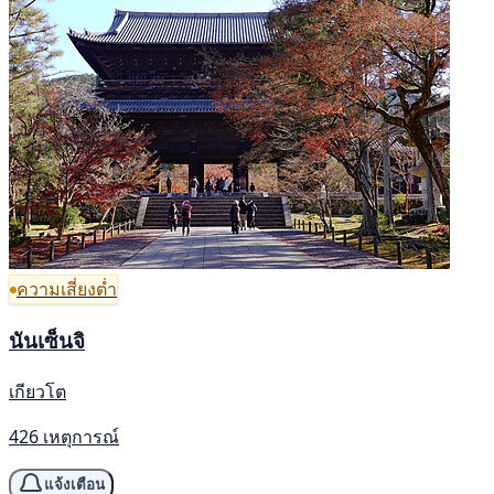
ความเสี่ยงต่ำ
นันเซ็นจิ
เกียวโต
426 เหตุการณ์
แจ้งเตือน