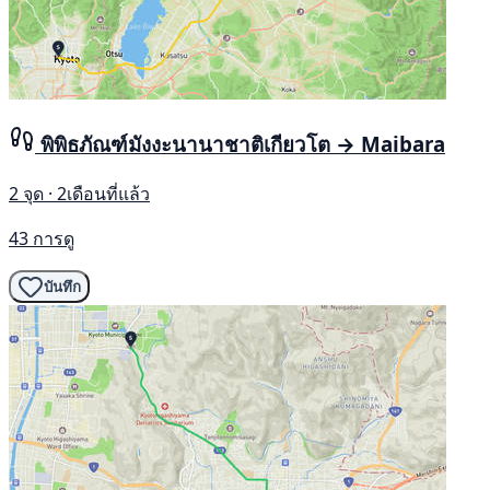
พิพิธภัณฑ์มังงะนานาชาติเกียวโต → Maibara
2 จุด · 2เดือนที่แล้ว
43 การดู
บันทึก