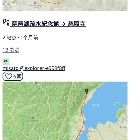
琵琶湖疏水紀念館 → 慈照寺
2 站点 · 1个月前
12 浏览
misato
@explorer-e999f8ff
收藏