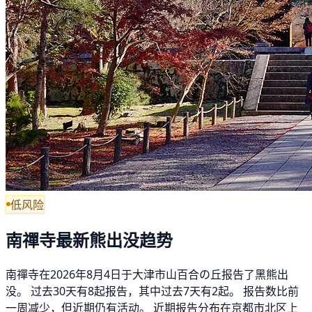
低风险
南禪寺最新熊出没趋势
南禪寺在2026年8月4日于大津市山百合の丘报告了黑熊出
没。 过去30天有8起报告，其中过去7天有2起。 报告数比前
一周减少，但近期仍有活动。 近期报告分布在京都市北区上