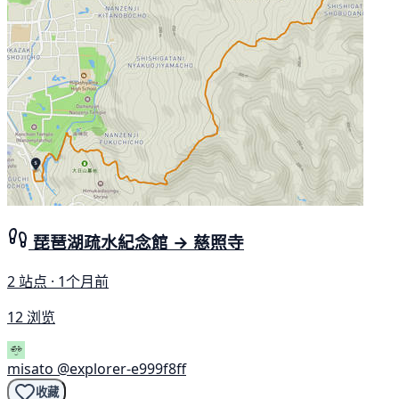
琵琶湖疏水紀念館 → 慈照寺
2 站点 · 1个月前
12 浏览
misato
@explorer-e999f8ff
收藏