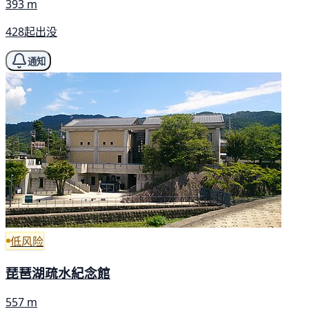
393 m
428起出没
通知
低风险
琵琶湖疏水紀念館
557 m