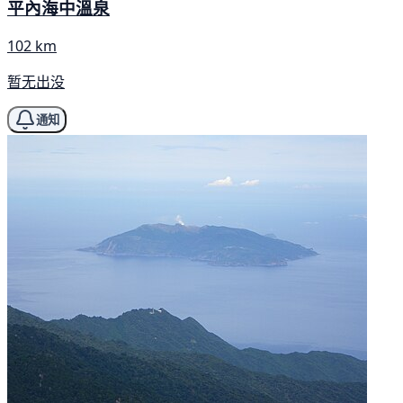
平內海中溫泉
102 km
暂无出没
通知