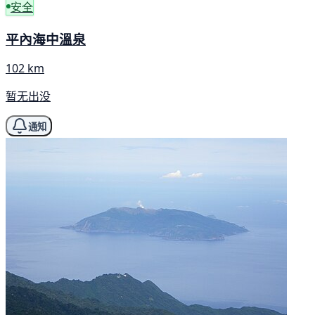
安全
平內海中溫泉
102 km
暂无出没
通知