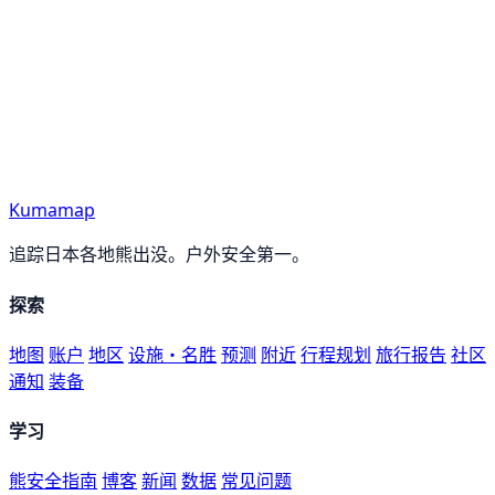
Kumamap
追踪日本各地熊出没。户外安全第一。
探索
地图
账户
地区
设施・名胜
预测
附近
行程规划
旅行报告
社区
通知
装备
学习
熊安全指南
博客
新闻
数据
常见问题