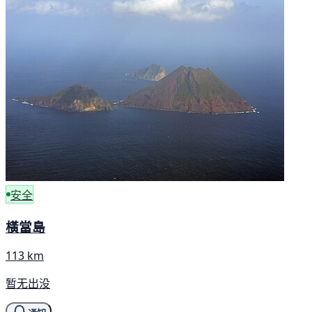
安全
橫當島
113 km
暂无出没