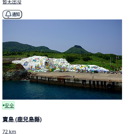
暂无出没
通知
安全
寶島 (鹿兒島縣)
72 km