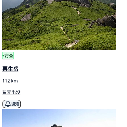
安全
栗生岳
112 km
暂无出没
通知