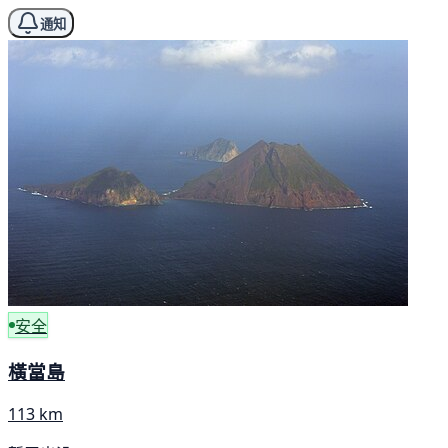
通知
安全
橫當島
113 km