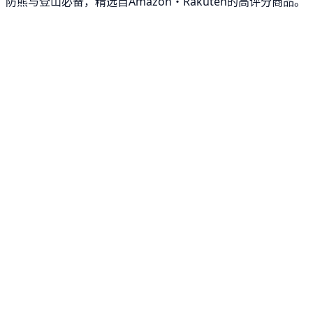
防熊与登山必备，精选自Amazon・Rakuten的高评分商品。