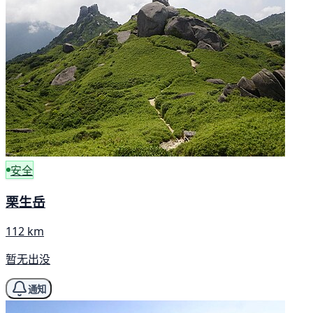
安全
栗生岳
112 km
暂无出没
通知