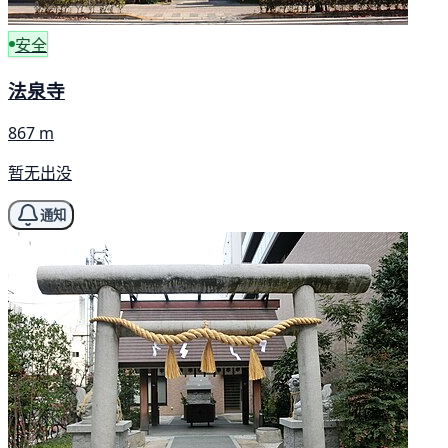
安全
法泉寺
867 m
暂无出没
通知