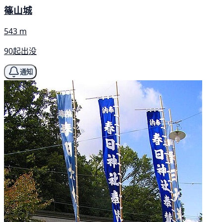
篠山城
543 m
90起出没
通知