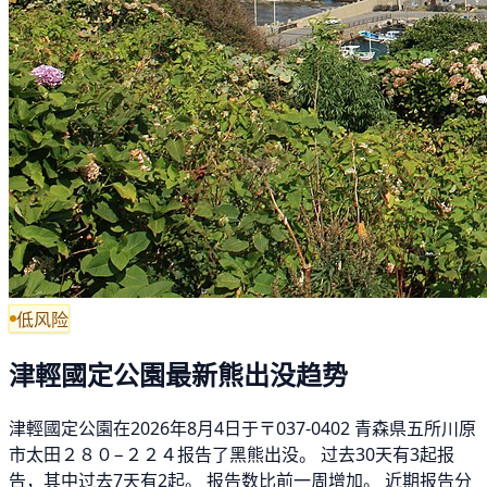
低风险
津輕國定公園最新熊出没趋势
津輕國定公園在2026年8月4日于〒037-0402 青森県五所川原
市太田２８０−２２４报告了黑熊出没。 过去30天有3起报
告，其中过去7天有2起。 报告数比前一周增加。 近期报告分