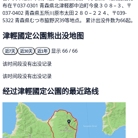
布在〒037-0301 青森県北津軽郡中泊町今泉３０８−３、〒
037-0402 青森県五所川原市太田２８０−２２４、〒039-
5322 青森県むつ市脇野沢39等地点。 累计出没件数为66起。
津輕國定公園熊出没地图
显示 66 / 66
近7天
近30天
近1年
该时间段没有出没记录
该时间段没有出没记录
经过津輕國定公園的最近路线