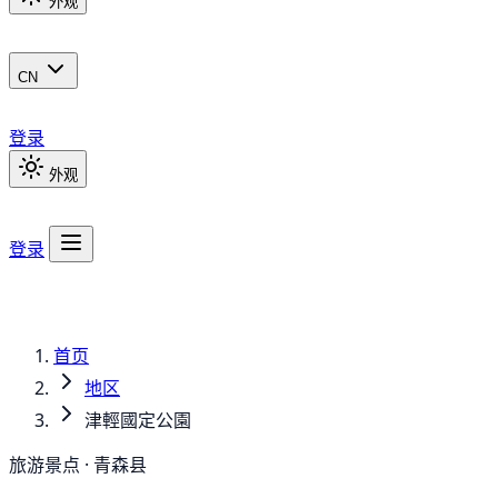
外观
CN
登录
外观
登录
首页
地区
津輕國定公園
旅游景点 · 青森县