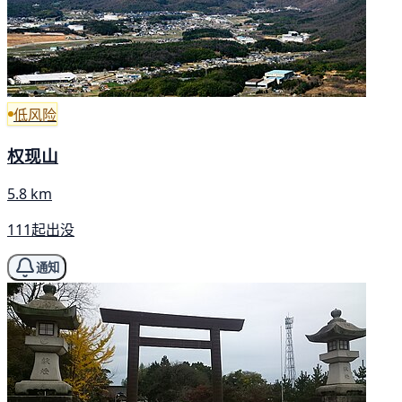
低风险
权现山
5.8 km
111起出没
通知