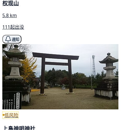
权现山
5.8 km
111起出没
通知
低风险
上島神明神社