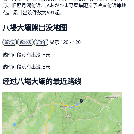
万、旧照月湖付近、JAあがつま野菜集配送予冷庫付近等地
点。 累计出没件数为591起。
八場大壩熊出没地图
显示 120 / 120
近7天
近30天
近1年
该时间段没有出没记录
该时间段没有出没记录
经过八場大壩的最近路线