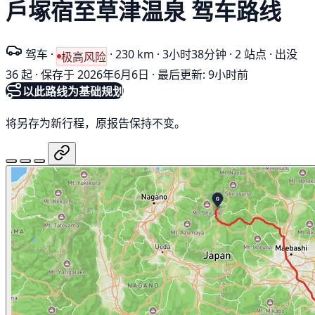
戶塚宿至草津温泉 驾车路线
驾车
·
·
230 km
·
3小时38分钟
·
2 站点
·
出没
极高风险
36 起
·
保存于 2026年6月6日
·
最后更新: 9小时前
以此路线为基础规划
将另存为新行程，原报告保持不变。