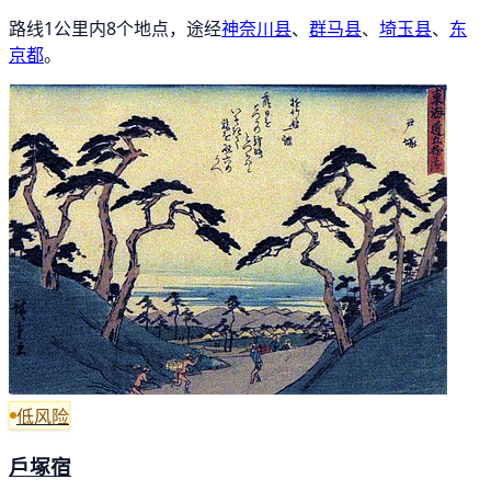
路线1公里内8个地点，途经
神奈川县
、
群马县
、
埼玉县
、
东
京都
。
低风险
戶塚宿