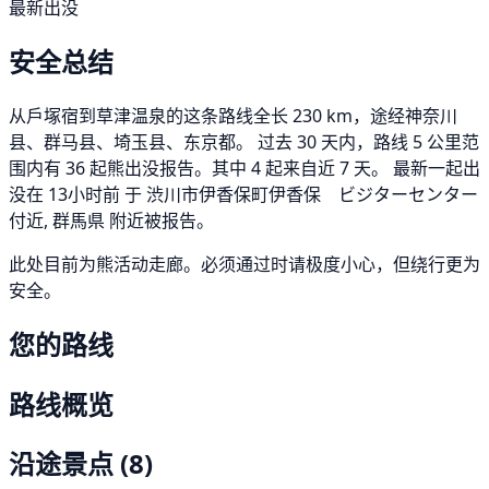
最新出没
安全总结
从戶塚宿到草津温泉的这条路线全长 230 km，途经神奈川
县、群马县、埼玉县、东京都。 过去 30 天内，路线 5 公里范
围内有 36 起熊出没报告。其中 4 起来自近 7 天。 最新一起出
没在 13小时前 于 渋川市伊香保町伊香保 ビジターセンター
付近, 群馬県 附近被报告。
此处目前为熊活动走廊。必须通过时请极度小心，但绕行更为
安全。
您的路线
路线概览
沿途景点
(8)