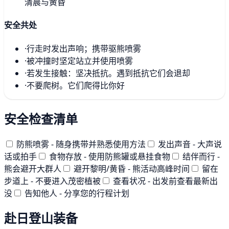
清晨与黄昏
安全共处
·
行走时发出声响；携带驱熊喷雾
·
被冲撞时坚定站立并使用喷雾
·
若发生接触：坚决抵抗。遇到抵抗它们会退却
·
不要爬树。它们爬得比你好
安全检查清单
防熊喷雾 - 随身携带并熟悉使用方法
发出声音 - 大声说
话或拍手
食物存放 - 使用防熊罐或悬挂食物
结伴而行 -
熊会避开大群人
避开黎明/黄昏 - 熊活动高峰时间
留在
步道上 - 不要进入茂密植被
查看状况 - 出发前查看最新出
没
告知他人 - 分享您的行程计划
赴日登山装备