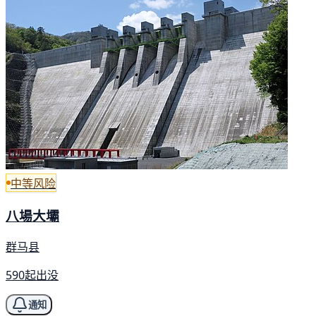
中等风险
八場大壩
群马县
590起出没
通知