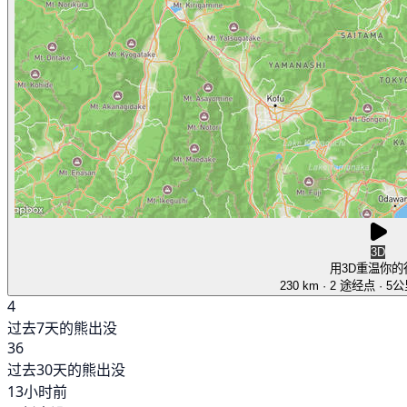
3D
用3D重温你的
230 km
· 2 途经点
· 5
4
过去7天的熊出没
36
过去30天的熊出没
13小时前