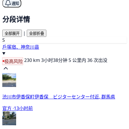
通知
分段详情
|
全部展开
全部折叠
S
戶塚宿、神奈川县
230 km
3小时38分钟
5 公里内 36 次出没
极高风险
渋川市伊香保町伊香保 ビジターセンター付近, 群馬県
官方 ·
13小时前