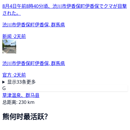
8月4日午前8時40分頃、渋川市伊香保町伊香保でクマが目撃
された。
渋川市伊香保町伊香保, 群馬県
新闻 ·
2天前
渋川市伊香保町伊香保, 群馬県
官方 ·
2天前
显示33条更多
G
草津温泉、群马县
总距离: 230 km
熊何时最活跃？