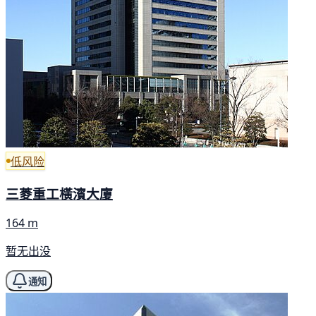
低风险
三菱重工橫濱大廈
164 m
暂无出没
通知