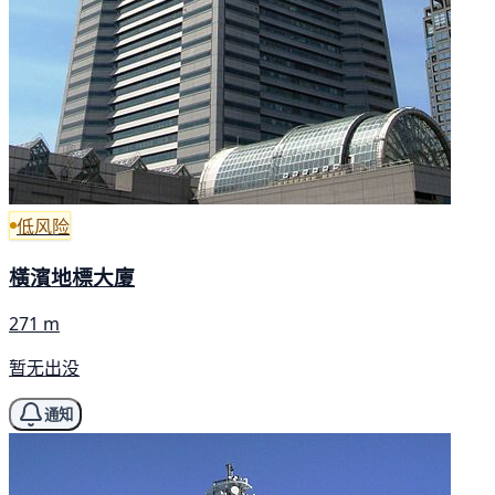
低风险
橫濱地標大廈
271 m
暂无出没
通知