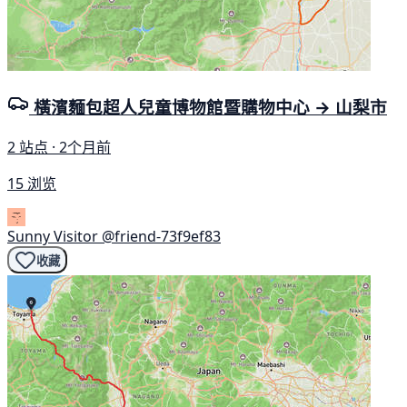
橫濱麵包超人兒童博物館暨購物中心 → 山梨市
2 站点 · 2个月前
15 浏览
Sunny Visitor
@friend-73f9ef83
收藏