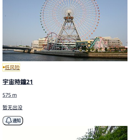
低风险
宇宙時鐘21
575 m
暂无出没
通知