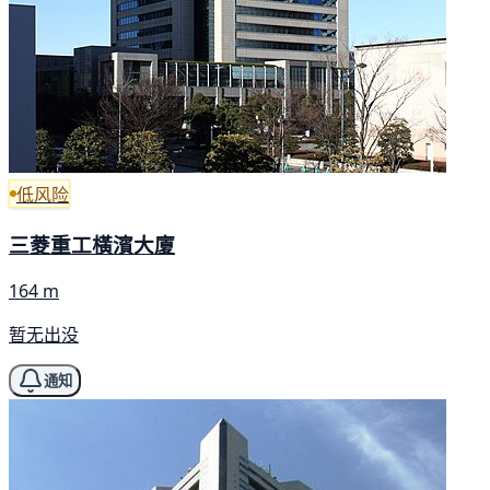
低风险
三菱重工橫濱大廈
164 m
暂无出没
通知