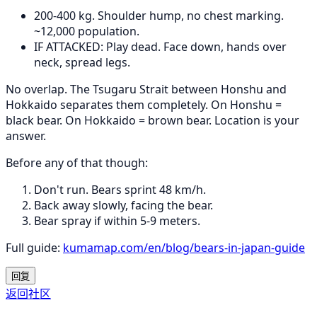
200-400 kg. Shoulder hump, no chest marking.
~12,000 population.
IF ATTACKED: Play dead. Face down, hands over
neck, spread legs.
No overlap. The Tsugaru Strait between Honshu and
Hokkaido separates them completely. On Honshu =
black bear. On Hokkaido = brown bear. Location is your
answer.
Before any of that though:
Don't run. Bears sprint 48 km/h.
Back away slowly, facing the bear.
Bear spray if within 5-9 meters.
Full guide:
kumamap.com/en/blog/bears-in-japan-guide
回复
返回社区