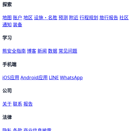
探索
地图
账户
地区
设施・名胜
预测
附近
行程规划
旅行报告
社区
通知
装备
学习
熊安全指南
博客
新闻
数据
常见问题
手机端
iOS应用
Android应用
LINE
WhatsApp
公司
关于
联系
报告
法律
隐私
条款
商业信息披露