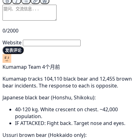
0/2000
Website
发表评论
Kumamap Team
4个月前
Kumamap tracks 104,110 black bear and 12,455 brown
bear incidents. The response to each is opposite.
Japanese black bear (Honshu, Shikoku):
40-120 kg. White crescent on chest. ~42,000
population.
IF ATTACKED: Fight back. Target nose and eyes.
Ussuri brown bear (Hokkaido only):