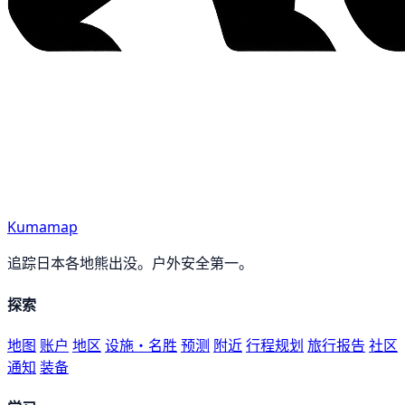
Kumamap
追踪日本各地熊出没。户外安全第一。
探索
地图
账户
地区
设施・名胜
预测
附近
行程规划
旅行报告
社区
通知
装备