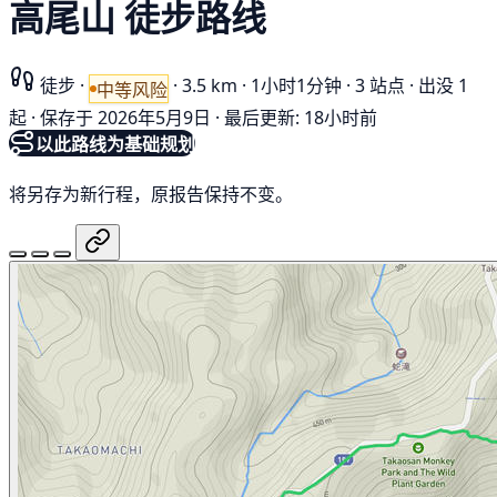
高尾山 徒步路线
徒步
·
·
3.5 km
·
1小时1分钟
·
3 站点
·
出没 1
中等风险
起
·
保存于 2026年5月9日
·
最后更新: 18小时前
以此路线为基础规划
将另存为新行程，原报告保持不变。