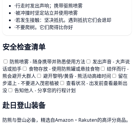
·
行走时发出声响；携带驱熊喷雾
·
被冲撞时坚定站立并使用喷雾
·
若发生接触：坚决抵抗。遇到抵抗它们会退却
·
不要爬树。它们爬得比你好
安全检查清单
防熊喷雾 - 随身携带并熟悉使用方法
发出声音 - 大声说
话或拍手
食物存放 - 使用防熊罐或悬挂食物
结伴而行 -
熊会避开大群人
避开黎明/黄昏 - 熊活动高峰时间
留在
步道上 - 不要进入茂密植被
查看状况 - 出发前查看最新出
没
告知他人 - 分享您的行程计划
赴日登山装备
防熊与登山必备，精选自Amazon・Rakuten的高评分商品。