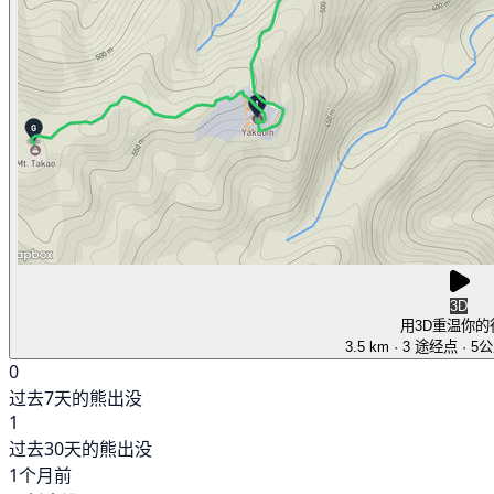
3D
用3D重温你的
3.5 km
· 3 途经点
· 5
0
过去7天的熊出没
1
过去30天的熊出没
1个月前