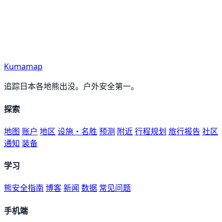
Kumamap
追踪日本各地熊出没。户外安全第一。
探索
地图
账户
地区
设施・名胜
预测
附近
行程规划
旅行报告
社区
通知
装备
学习
熊安全指南
博客
新闻
数据
常见问题
手机端