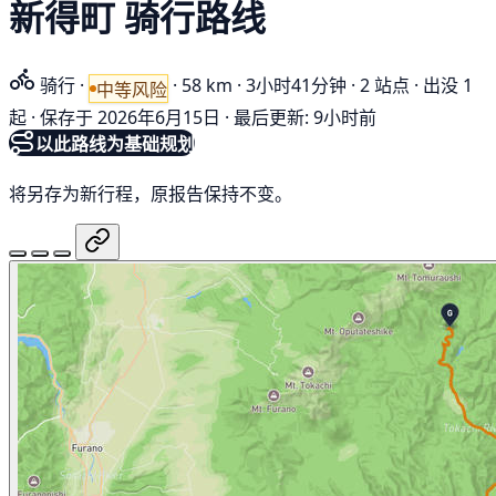
新得町 骑行路线
骑行
·
·
58 km
·
3小时41分钟
·
2 站点
·
出没 1
中等风险
起
·
保存于 2026年6月15日
·
最后更新: 9小时前
以此路线为基础规划
将另存为新行程，原报告保持不变。