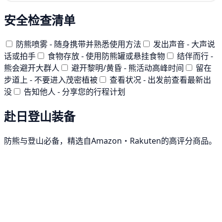
安全检查清单
防熊喷雾 - 随身携带并熟悉使用方法
发出声音 - 大声说
话或拍手
食物存放 - 使用防熊罐或悬挂食物
结伴而行 -
熊会避开大群人
避开黎明/黄昏 - 熊活动高峰时间
留在
步道上 - 不要进入茂密植被
查看状况 - 出发前查看最新出
没
告知他人 - 分享您的行程计划
赴日登山装备
防熊与登山必备，精选自Amazon・Rakuten的高评分商品。