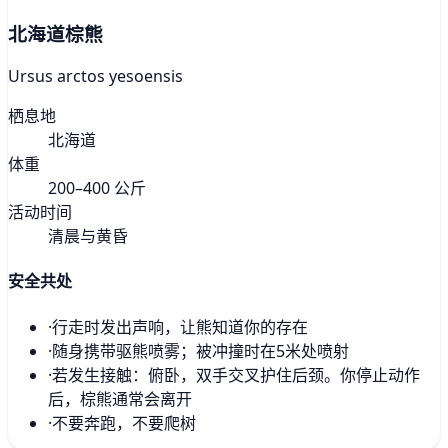
北海道棕熊
Ursus arctos yesoensis
栖息地
北海道
体重
200–400 公斤
活动时间
清晨与黄昏
安全共处
·
行走时发出声响，让熊知道你的存在
·
随身携带驱熊喷雾；被冲撞时在5米处喷射
·
若发生接触：俯卧，双手交叉护住后颈。你停止动作
后，棕熊通常会离开
·
不要奔跑，不要爬树