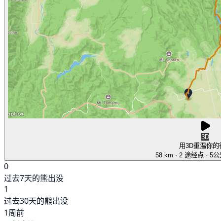
3D
用3D重温你的
58 km
· 2 途经点
· 5
0
过去7天的熊出没
1
过去30天的熊出没
1周前