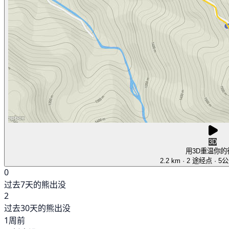
3D
用3D重温你的
2.2 km
· 2 途经点
· 5
0
过去7天的熊出没
2
过去30天的熊出没
1周前