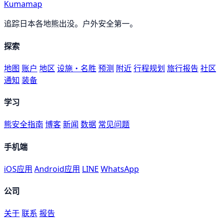
Kumamap
追踪日本各地熊出没。户外安全第一。
探索
地图
账户
地区
设施・名胜
预测
附近
行程规划
旅行报告
社区
通知
装备
学习
熊安全指南
博客
新闻
数据
常见问题
手机端
iOS应用
Android应用
LINE
WhatsApp
公司
关于
联系
报告