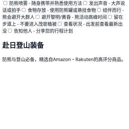
防熊喷雾 - 随身携带并熟悉使用方法
发出声音 - 大声说
话或拍手
食物存放 - 使用防熊罐或悬挂食物
结伴而行 -
熊会避开大群人
避开黎明/黄昏 - 熊活动高峰时间
留在
步道上 - 不要进入茂密植被
查看状况 - 出发前查看最新出
没
告知他人 - 分享您的行程计划
赴日登山装备
防熊与登山必备，精选自Amazon・Rakuten的高评分商品。