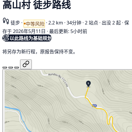
高山村 徒步路线
徒步
·
·
2.2 km
·
34分钟
·
2 站点
·
出没 2 起
·
保
中等风险
存于 2026年5月11日
·
最后更新: 5小时前
以此路线为基础规划
将另存为新行程，原报告保持不变。