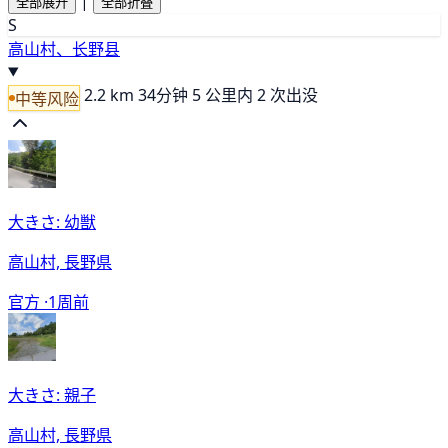
|
全部展开
全部折叠
S
高山村、长野县
2.2 km
34分钟
5 公里内 2 次出没
中等风险
大きさ: 幼獣
高山村, 長野県
官方 ·
1周前
大きさ: 親子
高山村, 長野県