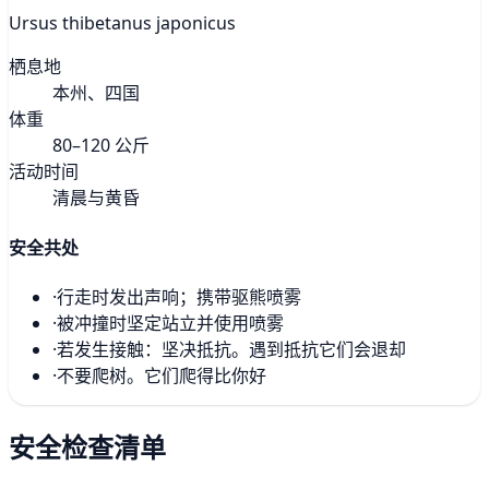
Ursus thibetanus japonicus
栖息地
本州、四国
体重
80–120 公斤
活动时间
清晨与黄昏
安全共处
·
行走时发出声响；携带驱熊喷雾
·
被冲撞时坚定站立并使用喷雾
·
若发生接触：坚决抵抗。遇到抵抗它们会退却
·
不要爬树。它们爬得比你好
安全检查清单