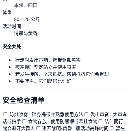
本州、四国
体重
80–120 公斤
活动时间
清晨与黄昏
安全共处
·
行走时发出声响；携带驱熊喷雾
·
被冲撞时坚定站立并使用喷雾
·
若发生接触：坚决抵抗。遇到抵抗它们会退却
·
不要爬树。它们爬得比你好
安全检查清单
防熊喷雾 - 随身携带并熟悉使用方法
发出声音 - 大声说
话或拍手
食物存放 - 使用防熊罐或悬挂食物
结伴而行 -
熊会避开大群人
避开黎明/黄昏 - 熊活动高峰时间
留在