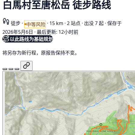
白馬村至唐松岳 徒步路线
徒步
·
·
15 km
·
2 站点
·
出没 7 起
·
保存于
中等风险
2026年5月6日
·
最后更新: 12小时前
以此路线为基础规划
将另存为新行程，原报告保持不变。