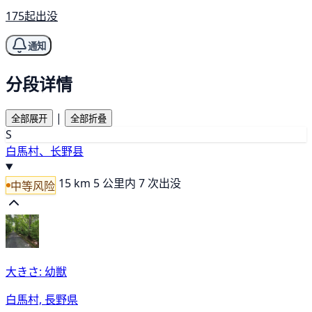
175起出没
通知
分段详情
|
全部展开
全部折叠
S
白馬村、长野县
15 km
5 公里内 7 次出没
中等风险
大きさ: 幼獣
白馬村, 長野県