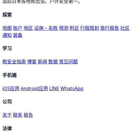
追踪日本各地熊出没。户外安全第一。
探索
地图
账户
地区
设施・名胜
预测
附近
行程规划
旅行报告
社区
通知
装备
学习
熊安全指南
博客
新闻
数据
常见问题
手机端
iOS应用
Android应用
LINE
WhatsApp
公司
关于
联系
报告
法律