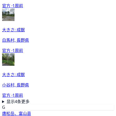
官方 ·
1周前
大きさ: 成獣
白馬村, 長野県
官方 ·
1周前
大きさ: 成獣
小谷村, 長野県
官方 ·
1周前
显示4条更多
G
唐松岳、富山县