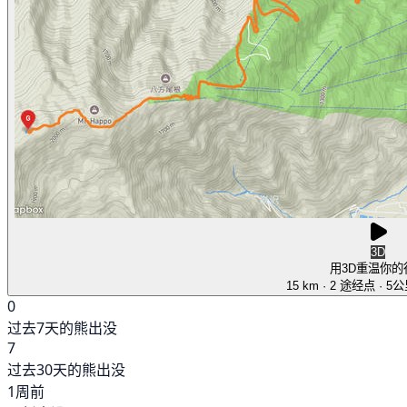
3D
用3D重温你的
15 km
· 2 途经点
· 5
0
过去7天的熊出没
7
过去30天的熊出没
1周前