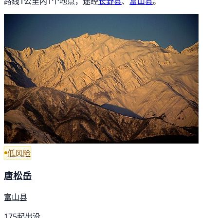
路线1公里内1个地点，途经
长野县
、
富山县
。
低风险
唐松岳
富山县
175起出没