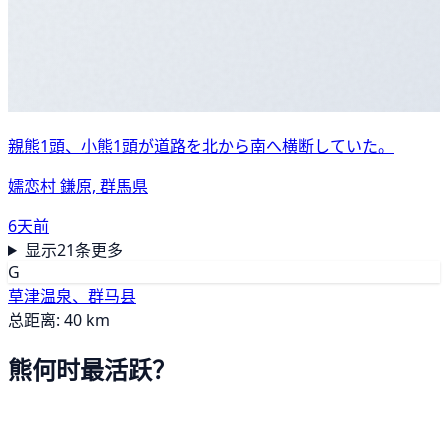
親熊1頭、小熊1頭が道路を北から南へ横断していた。
嬬恋村 鎌原, 群馬県
6天前
显示21条更多
G
草津温泉、群马县
总距离: 40 km
熊何时最活跃？