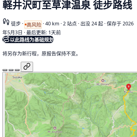
軽井沢町至草津温泉 徒步路线
徒步
·
·
40 km
·
2 站点
·
出没 24 起
·
保存于 2026
高风险
年5月3日
·
最后更新: 1天前
以此路线为基础规划
将另存为新行程，原报告保持不变。