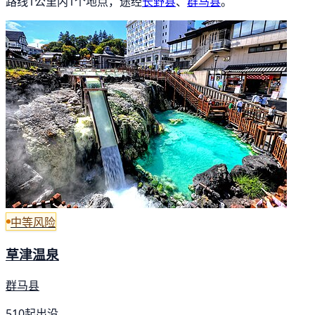
路线1公里内1个地点，途经
长野县
、
群马县
。
中等风险
草津温泉
群马县
510起出没