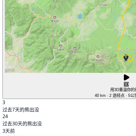
3D
用3D重温你的
40 km
· 2 途经点
· 5
3
过去7天的熊出没
24
过去30天的熊出没
3天前