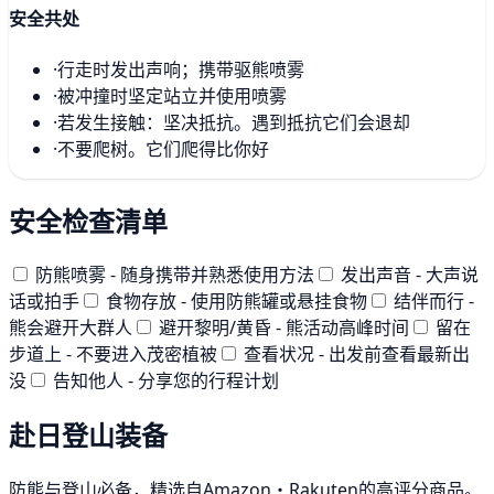
安全共处
·
行走时发出声响；携带驱熊喷雾
·
被冲撞时坚定站立并使用喷雾
·
若发生接触：坚决抵抗。遇到抵抗它们会退却
·
不要爬树。它们爬得比你好
安全检查清单
防熊喷雾 - 随身携带并熟悉使用方法
发出声音 - 大声说
话或拍手
食物存放 - 使用防熊罐或悬挂食物
结伴而行 -
熊会避开大群人
避开黎明/黄昏 - 熊活动高峰时间
留在
步道上 - 不要进入茂密植被
查看状况 - 出发前查看最新出
没
告知他人 - 分享您的行程计划
赴日登山装备
防熊与登山必备，精选自Amazon・Rakuten的高评分商品。