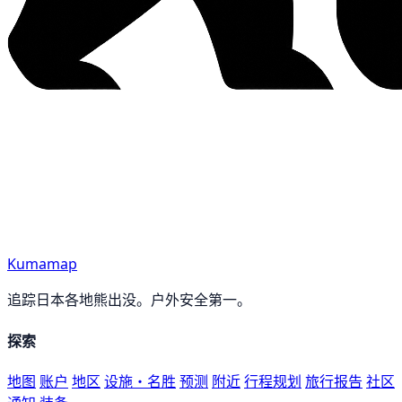
Kumamap
追踪日本各地熊出没。户外安全第一。
探索
地图
账户
地区
设施・名胜
预测
附近
行程规划
旅行报告
社区