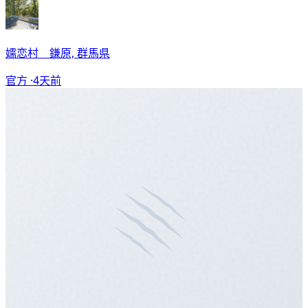
嬬恋村 鎌原, 群馬県
官方 ·
4天前