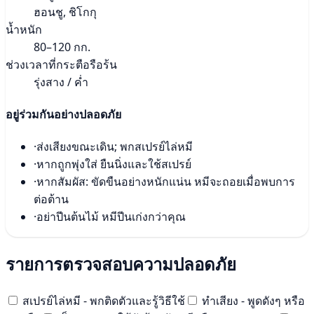
ฮอนชู, ชิโกกุ
น้ำหนัก
80–120 กก.
ช่วงเวลาที่กระตือรือร้น
รุ่งสาง / ค่ำ
อยู่ร่วมกันอย่างปลอดภัย
·
ส่งเสียงขณะเดิน; พกสเปรย์ไล่หมี
·
หากถูกพุ่งใส่ ยืนนิ่งและใช้สเปรย์
·
หากสัมผัส: ขัดขืนอย่างหนักแน่น หมีจะถอยเมื่อพบการ
ต่อต้าน
·
อย่าปีนต้นไม้ หมีปีนเก่งกว่าคุณ
รายการตรวจสอบความปลอดภัย
สเปรย์ไล่หมี - พกติดตัวและรู้วิธีใช้
ทำเสียง - พูดดังๆ หรือ