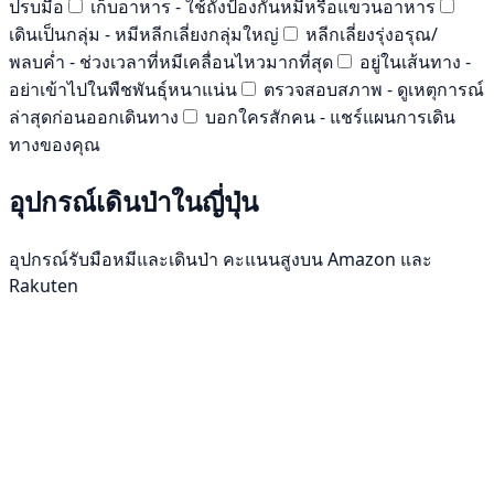
ปรบมือ
เก็บอาหาร - ใช้ถังป้องกันหมีหรือแขวนอาหาร
เดินเป็นกลุ่ม - หมีหลีกเลี่ยงกลุ่มใหญ่
หลีกเลี่ยงรุ่งอรุณ/
พลบค่ำ - ช่วงเวลาที่หมีเคลื่อนไหวมากที่สุด
อยู่ในเส้นทาง -
อย่าเข้าไปในพืชพันธุ์หนาแน่น
ตรวจสอบสภาพ - ดูเหตุการณ์
ล่าสุดก่อนออกเดินทาง
บอกใครสักคน - แชร์แผนการเดิน
ทางของคุณ
อุปกรณ์เดินป่าในญี่ปุ่น
อุปกรณ์รับมือหมีและเดินป่า คะแนนสูงบน Amazon และ
Rakuten