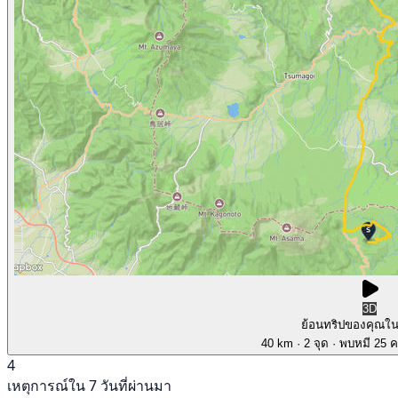
3D
ย้อนทริปของคุณใ
40 km
· 2 จุด
· พบหมี 25 คร
4
เหตุการณ์ใน 7 วันที่ผ่านมา