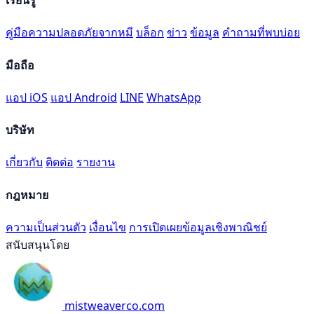
เรียนรู้
คู่มือความปลอดภัยจากหมี
บล็อก
ข่าว
ข้อมูล
คำถามที่พบบ่อย
มือถือ
แอป iOS
แอป Android
LINE
WhatsApp
บริษัท
เกี่ยวกับ
ติดต่อ
รายงาน
กฎหมาย
ความเป็นส่วนตัว
เงื่อนไข
การเปิดเผยข้อมูลเชิงพาณิชย์
สนับสนุนโดย
mistweaverco.com