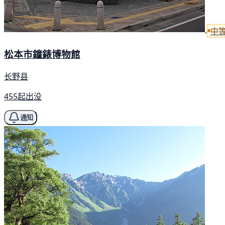
中
松本市鐘錶博物館
长野县
455起出没
通知