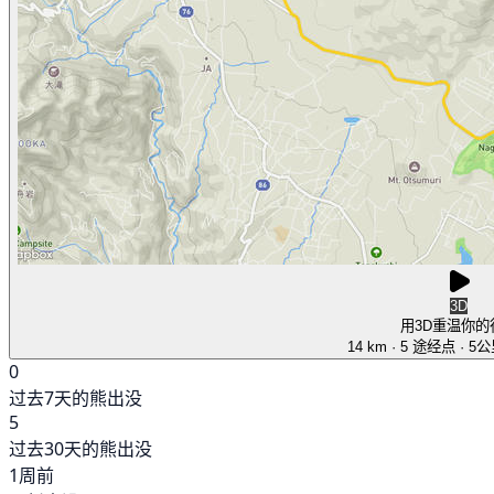
3D
用3D重温你的
14 km
· 5 途经点
· 5
0
过去7天的熊出没
5
过去30天的熊出没
1周前