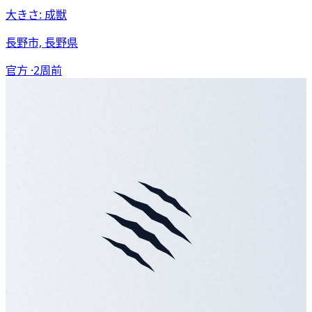
大きさ: 成獣
長野市, 長野県
官方 ·
2周前