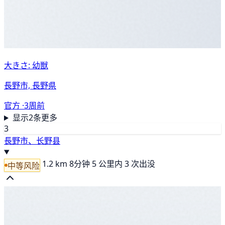
大きさ: 幼獣
長野市, 長野県
官方 ·
3周前
显示2条更多
3
長野市、长野县
1.2 km
8分钟
5 公里内 3 次出没
中等风险