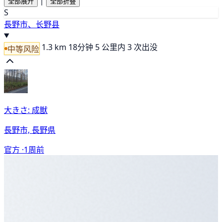
|
全部展开
全部折叠
S
長野市、长野县
1.3 km
18分钟
5 公里内 3 次出没
中等风险
大きさ: 成獣
長野市, 長野県
官方 ·
1周前