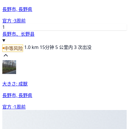
長野市, 長野県
官方 ·
3周前
1
長野市、长野县
1.0 km
15分钟
5 公里内 3 次出没
中等风险
大きさ: 成獣
長野市, 長野県
官方 ·
1周前