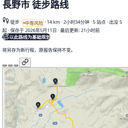
長野市 徒步路线
徒步
·
·
14 km
·
2小时34分钟
·
5 站点
·
出没 5
中等风险
起
·
保存于 2026年5月11日
·
最后更新: 21小时前
以此路线为基础规划
将另存为新行程，原报告保持不变。