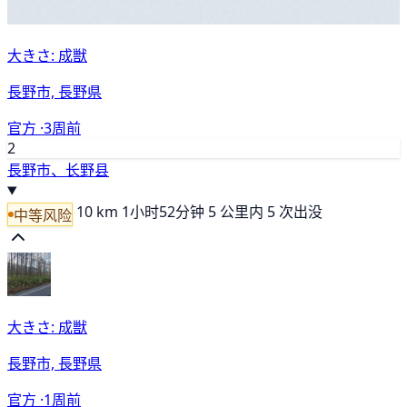
大きさ: 成獣
長野市, 長野県
官方 ·
3周前
2
長野市、长野县
10 km
1小时52分钟
5 公里内 5 次出没
中等风险
大きさ: 成獣
長野市, 長野県
官方 ·
1周前