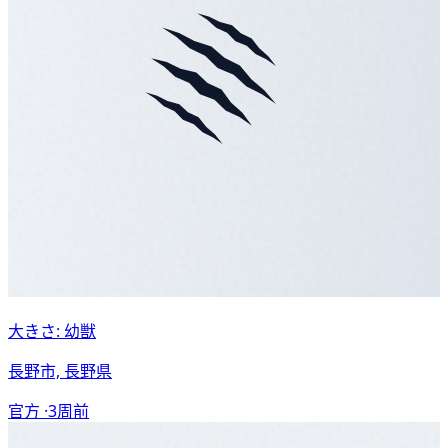
大きさ: 幼獣
長野市, 長野県
官方 ·
3周前