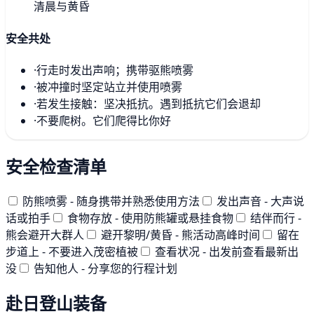
清晨与黄昏
安全共处
·
行走时发出声响；携带驱熊喷雾
·
被冲撞时坚定站立并使用喷雾
·
若发生接触：坚决抵抗。遇到抵抗它们会退却
·
不要爬树。它们爬得比你好
安全检查清单
防熊喷雾 - 随身携带并熟悉使用方法
发出声音 - 大声说
话或拍手
食物存放 - 使用防熊罐或悬挂食物
结伴而行 -
熊会避开大群人
避开黎明/黄昏 - 熊活动高峰时间
留在
步道上 - 不要进入茂密植被
查看状况 - 出发前查看最新出
没
告知他人 - 分享您的行程计划
赴日登山装备